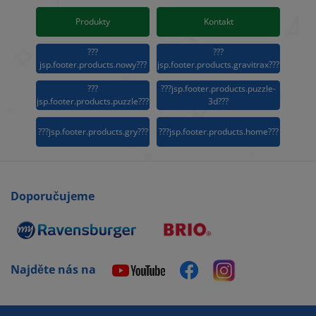
Produkty
Kontakt
???
???
jsp.footer.products.nowy???
jsp.footer.products.gravitrax???
???
???jsp.footer.products.puzzle-
jsp.footer.products.puzzle???
3d???
???jsp.footer.products.gry???
???jsp.footer.products.home???
Doporučujeme
Najděte nás na