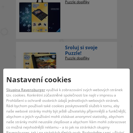
Puzzle doplňky
Sroluj si svoje
Puzzle!
Puzzle doplňky
Nastavení cookies
Skupina Ravensburger
využívá k zobrazování svých webových stránek
tzv. cookies. Konkrétní zúčastněné společnosti lze najít v impresu a
Sroluj si svoje
Prohlášení o ochraně osobních údajů jednotlivých webových stránek.
Puzzle! XXL
Rádi bychom používali také cookies poskytovatelů služeb k tomu, aby
Puzzle doplňky
naše webové stránky mohly být ještě uživatelsky příjemnější a funkčnější,
abychom o jejich využívání mohli získávat anonymní statistiky, abychom
naše stránky mohli neustále zlepšovat a abychom Vám mohli zobrazovat
co možná nejvhodnější reklamu – a to jak na stránkách skupiny
Ravensburger, tak i na stránkách třetích osob. Rozhodněte sami, užívání