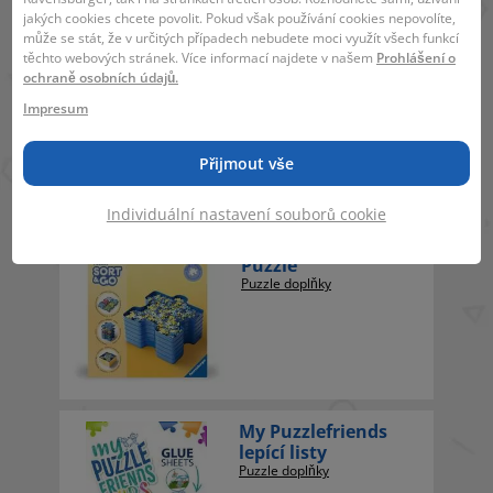
jakých cookies chcete povolit. Pokud však používání cookies nepovolíte,
může se stát, že v určitých případech nebudete moci využít všech funkcí
Lahvička s lepidlem
těchto webových stránek. Více informací najdete v našem
Prohlášení o
- 1ks
ochraně osobních údajů.
Puzzle doplňky
Impresum
Přijmout vše
Individuální nastavení souborů cookie
Roztřiť si svoje
Puzzle
Puzzle doplňky
My Puzzlefriends
lepící listy
Puzzle doplňky