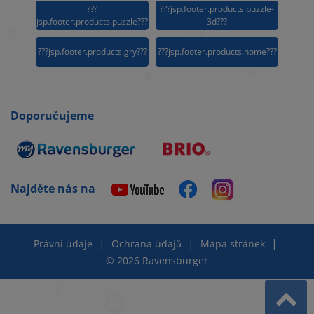
???
???jsp.footer.products.puzzle-
jsp.footer.products.puzzle???
3d???
???jsp.footer.products.gry???
???jsp.footer.products.home???
Doporučujeme
Najděte nás na
|
|
|
Právní údaje
Ochrana údajů
Mapa stránek
© 2026 Ravensburger