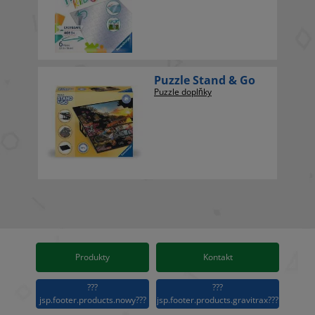
Puzzle Stand & Go
Puzzle doplňky
Produkty
Kontakt
???
???
jsp.footer.products.nowy???
jsp.footer.products.gravitrax???