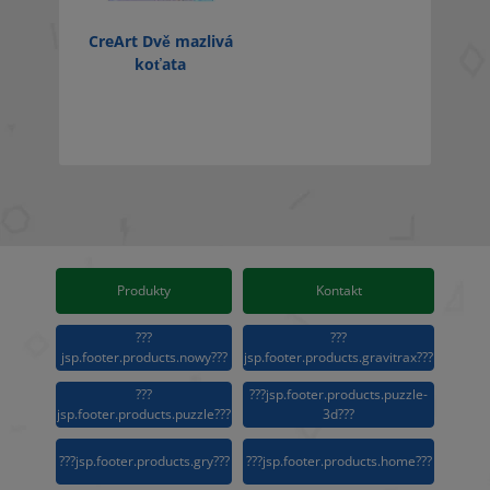
CreArt Dvě mazlivá
koťata
Produkty
Kontakt
???
???
jsp.footer.products.nowy???
jsp.footer.products.gravitrax???
???
???jsp.footer.products.puzzle-
jsp.footer.products.puzzle???
3d???
???jsp.footer.products.gry???
???jsp.footer.products.home???