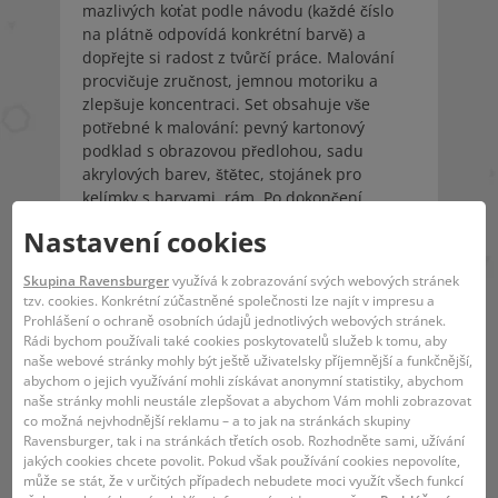
mazlivých koťat podle návodu (každé číslo
na plátně odpovídá konkrétní barvě) a
dopřejte si radost z tvůrčí práce. Malování
procvičuje zručnost, jemnou motoriku a
zlepšuje koncentraci. Set obsahuje vše
potřebné k malování: pevný kartonový
podklad s obrazovou předlohou, sadu
akrylových barev, štětec, stojánek pro
kelímky s barvami, rám. Po dokončení
nechte obraz zaschnout a zarámujte ho do
Nastavení cookies
rámu z balení.
Skupina Ravensburger
využívá k zobrazování svých webových stránek
EAN:
4005556201945
tzv. cookies. Konkrétní zúčastněné společnosti lze najít v impresu a
Prohlášení o ochraně osobních údajů jednotlivých webových stránek.
Rádi bychom používali také cookies poskytovatelů služeb k tomu, aby
OPATRNĚ! Barvy obsahují eakční směs: 5-
naše webové stránky mohly být ještě uživatelsky příjemnější a funkčnější,
chlor-2-methylisothiazol-3(2H)-on a 2-
abychom o jejich využívání mohli získávat anonymní statistiky, abychom
methylisothiazol-3(2H)-on (3:1)
naše stránky mohli neustále zlepšovat a abychom Vám mohli zobrazovat
co možná nejvhodnější reklamu – a to jak na stránkách skupiny
Ravensburger, tak i na stránkách třetích osob. Rozhodněte sami, užívání
jakých cookies chcete povolit. Pokud však používání cookies nepovolíte,
může se stát, že v určitých případech nebudete moci využít všech funkcí