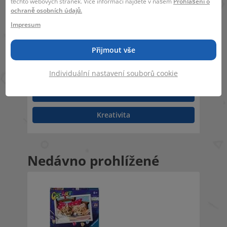
těchto webových stránek. Více informací najdete v našem
Prohlášení o
ochraně osobních údajů.
Impresum
9 - 99
27 x 20 x 5 cm
Přijmout vše
Individuální nastavení souborů cookie
Podobná témata
Kreslení
Kreativita
Nedávno prohlížené