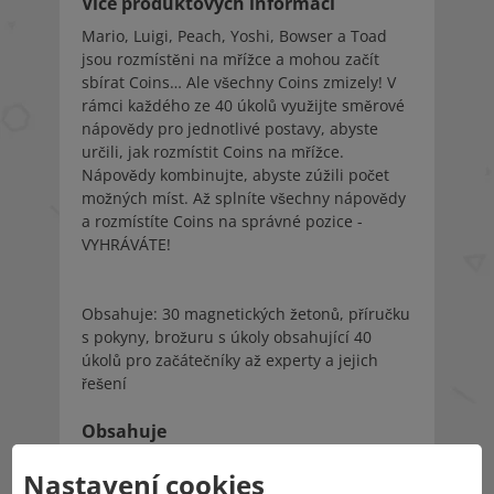
Více produktových informací
Mario, Luigi, Peach, Yoshi, Bowser a Toad
jsou rozmístěni na mřížce a mohou začít
sbírat Coins… Ale všechny Coins zmizely! V
rámci každého ze 40 úkolů využijte směrové
nápovědy pro jednotlivé postavy, abyste
určili, jak rozmístit Coins na mřížce.
Nápovědy kombinujte, abyste zúžili počet
možných míst. Až splníte všechny nápovědy
a rozmístíte Coins na správné pozice -
VYHRÁVÁTE!
Obsahuje: 30 magnetických žetonů, příručku
s pokyny, brožuru s úkoly obsahující 40
úkolů pro začátečníky až experty a jejich
řešení
Obsahuje
9 magnetických figurek a předmětů ze hry
Nastavení cookies
Super Mario, kniha výzev s 40 výzvami od