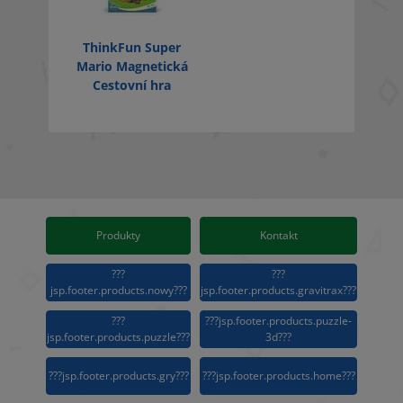
ThinkFun Super
Mario Magnetická
Cestovní hra
Produkty
Kontakt
???
???
jsp.footer.products.nowy???
jsp.footer.products.gravitrax???
???
???jsp.footer.products.puzzle-
jsp.footer.products.puzzle???
3d???
???jsp.footer.products.gry???
???jsp.footer.products.home???