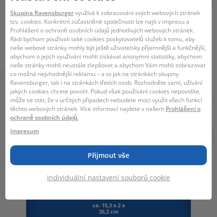
začátečnických po expertní
Skupina Ravensburger
využívá k zobrazování svých webových stránek
tzv. cookies. Konkrétní zúčastněné společnosti lze najít v impresu a
EAN:
4005556765713
Prohlášení o ochraně osobních údajů jednotlivých webových stránek.
Rádi bychom používali také cookies poskytovatelů služeb k tomu, aby
Kolekce :
Super Mario
naše webové stránky mohly být ještě uživatelsky příjemnější a funkčnější,
abychom o jejich využívání mohli získávat anonymní statistiky, abychom
Upozornění. Nevhodné pro děti mladší 36
naše stránky mohli neustále zlepšovat a abychom Vám mohli zobrazovat
co možná nejvhodnější reklamu – a to jak na stránkách skupiny
měsíců. Malé části. Nebezpečí zalknutí.
Ravensburger, tak i na stránkách třetích osob. Rozhodněte sami, užívání
jakých cookies chcete povolit. Pokud však používání cookies nepovolíte,
může se stát, že v určitých případech nebudete moci využít všech funkcí
těchto webových stránek. Více informací najdete v našem
Prohlášení o
ochraně osobních údajů.
Impresum
Přijmout vše
1 - xxx
8 +
15 x 26 x 2 cm
Individuální nastavení souborů cookie
ca. 15,3 x 2 x
26,2 cm