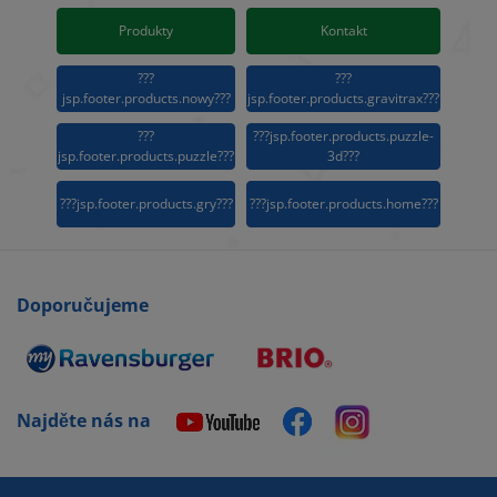
Produkty
Kontakt
???
???
jsp.footer.products.nowy???
jsp.footer.products.gravitrax???
???
???jsp.footer.products.puzzle-
jsp.footer.products.puzzle???
3d???
???jsp.footer.products.gry???
???jsp.footer.products.home???
Doporučujeme
Najděte nás na