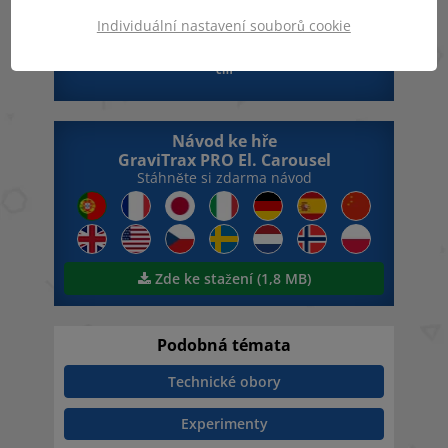
Individuální nastavení souborů cookie
ca. 19 x 19 x 4,8
cm
Návod ke hře
GraviTrax PRO El. Carousel
Stáhněte si zdarma návod
Zde ke stažení (1,8 MB)
Podobná témata
Technické obory
Experimenty