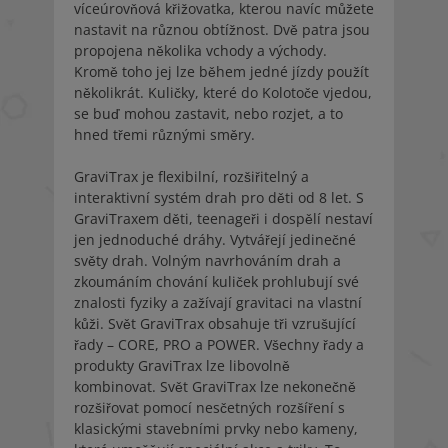
víceúrovňová křižovatka, kterou navíc můžete
nastavit na různou obtížnost. Dvě patra jsou
propojena několika vchody a východy.
Kromě toho jej lze během jedné jízdy použít
několikrát. Kuličky, které do Kolotoče vjedou,
se buď mohou zastavit, nebo rozjet, a to
hned třemi různými směry.
GraviTrax je flexibilní, rozšiřitelný a
interaktivní systém drah pro děti od 8 let. S
GraviTraxem děti, teenageři i dospělí nestaví
jen jednoduché dráhy. Vytvářejí jedinečné
světy drah. Volným navrhováním drah a
zkoumáním chování kuliček prohlubují své
znalosti fyziky a zažívají gravitaci na vlastní
kůži. Svět GraviTrax obsahuje tři vzrušující
řady – CORE, PRO a POWER. Všechny řady a
produkty GraviTrax lze libovolně
kombinovat. Svět GraviTrax lze nekonečně
rozšiřovat pomocí nesčetných rozšíření s
klasickými stavebními prvky nebo kameny,