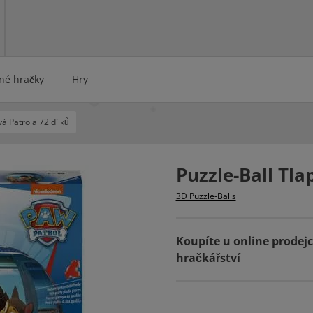
rné hračky
Hry
vá Patrola 72 dílků
Puzzle-Ball Tla
3D Puzzle-Balls
Koupíte u online prodej
hračkářství