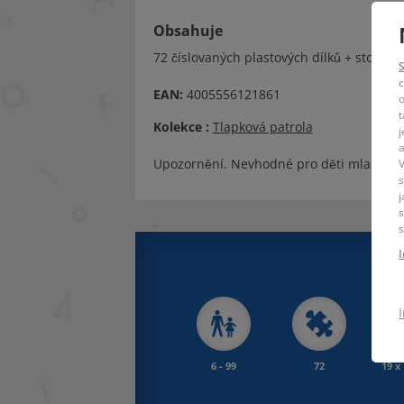
Obsahuje
72 číslovaných plastových dílků + stojan
c
EAN:
4005556121861
o
t
Kolekce :
Tlapková patrola
j
a
Upozornění. Nevhodné pro děti mladší 36
V
s
j
s
s
6 - 99
72
19 x