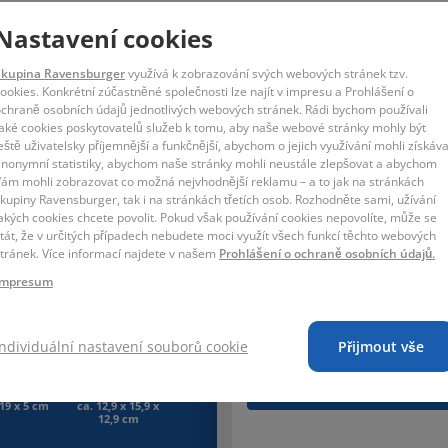
Nastavení cookies
 + osvětlená podložka s LED diodami + návod
Skupina Ravensburger
využívá k zobrazování svých webových stránek tzv.
ookies. Konkrétní zúčastněné společnosti lze najít v impresu a Prohlášení o
chraně osobních údajů jednotlivých webových stránek. Rádi bychom používali
aké cookies poskytovatelů služeb k tomu, aby naše webové stránky mohly být
eště uživatelsky příjemnější a funkčnější, abychom o jejich využívání mohli získáva
nonymní statistiky, abychom naše stránky mohli neustále zlepšovat a abychom
 měsíců. Malé části. Nebezpečí zalknutí.
ám mohli zobrazovat co možná nejvhodnější reklamu – a to jak na stránkách
kupiny Ravensburger, tak i na stránkách třetích osob. Rozhodněte sami, užívání
akých cookies chcete povolit. Pokud však používání cookies nepovolíte, může se
tát, že v určitých případech nebudete moci využít všech funkcí těchto webových
tránek. Více informací najdete v našem
Prohlášení o ochraně osobních údajů.
Impresum
Individuální nastavení souborů cookie
Přijmout vše
Podobná témata
Psi
 19 x 5 cm
ca. 12,9 x 15,9 x
12,9 cm