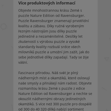
Více produktových informací
Objevte mnohostrannou krásu Země s
puzzle Nature Edition od Ravensburger.
Puzzle Ravensburger znamenají prvotřídní
kvalitu a zábavu. Díky ručně vyrobeným
řezným nástrojům jsou dílky puzzle
jedinečné a nezaměnitelné. Desítky let
zkušeností s výrobou puzzle a vysoké
standardy kvality rozbuší srdce všech
milovníků puzzle a umožní jim zažít, jak do
sebe jednotlivé dílky zapadají. Tady se žije
vášní.
Fascinace přírodou. Náš svět je plný
nádherných míst a okamžiků, které oslovují
naše smysly a přinášejí nám radost. Objevte
rozmanitou krásu Země s puzzle z edice
Nature Edition od Ravensburger a nechte se
okouzlit nádhernými obrazy jedinečných
okamžiků. S více než 300 puzzle pro dospělé
od 300 do 40 320 dílků nabízí sortiment