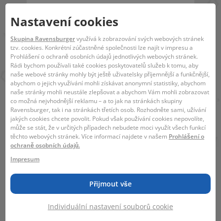
Ravensburger puzzle pro každého.
Ravensburger Puzzles 35, 60 znamená
Nastavení cookies
puzzle fun v prémiové kvalitě. Díky ručně
vyrobeným řezacím nástrojům, desítkám let
Skupina Ravensburger
využívá k zobrazování svých webových stránek
tzv. cookies. Konkrétní zúčastněné společnosti lze najít v impresu a
zkušeností s výrobou puzzle a vysokým
Prohlášení o ochraně osobních údajů jednotlivých webových stránek.
standardům kvality jsou jednotlivé dílky
Rádi bychom používali také cookies poskytovatelů služeb k tomu, aby
puzzle jedinečné a rozlišitelné, což potěší
naše webové stránky mohly být ještě uživatelsky příjemnější a funkčnější,
srdce všech milovníků puzzle a umožní jim
abychom o jejich využívání mohli získávat anonymní statistiky, abychom
zažít, jak do sebe jednotlivé dílky zapadají.
naše stránky mohli neustále zlepšovat a abychom Vám mohli zobrazovat
Tady se žije vášní.
co možná nejvhodnější reklamu – a to jak na stránkách skupiny
Ravensburger, tak i na stránkách třetích osob. Rozhodněte sami, užívání
jakých cookies chcete povolit. Pokud však používání cookies nepovolíte,
EAN:
4005555001171
může se stát, že v určitých případech nebudete moci využít všech funkcí
těchto webových stránek. Více informací najdete v našem
Prohlášení o
ochraně osobních údajů.
Žádná varování nejsou nutná.
Impresum
Přijmout vše
Individuální nastavení souborů cookie