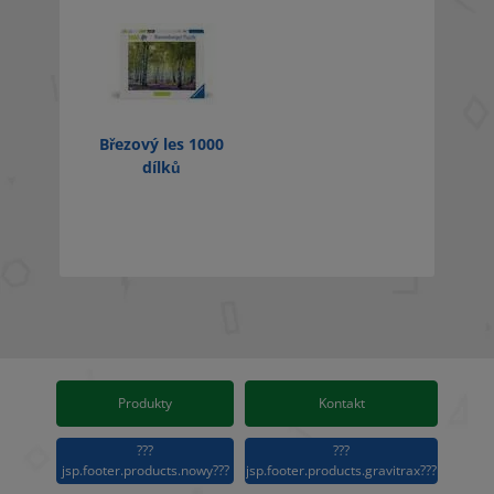
Březový les 1000
dílků
Produkty
Kontakt
???
???
jsp.footer.products.nowy???
jsp.footer.products.gravitrax???