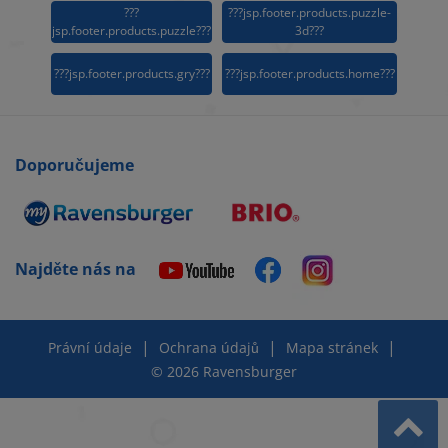
???
???jsp.footer.products.puzzle-
jsp.footer.products.puzzle???
3d???
???jsp.footer.products.gry???
???jsp.footer.products.home???
Doporučujeme
Najděte nás na
|
|
|
Právní údaje
Ochrana údajů
Mapa stránek
© 2026 Ravensburger