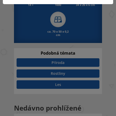
14 +
1000
34 x 26 x 6 cm
ca. 70 x 50 x 0,2
cm
Podobná témata
Příroda
Rostliny
Les
Nedávno prohlížené