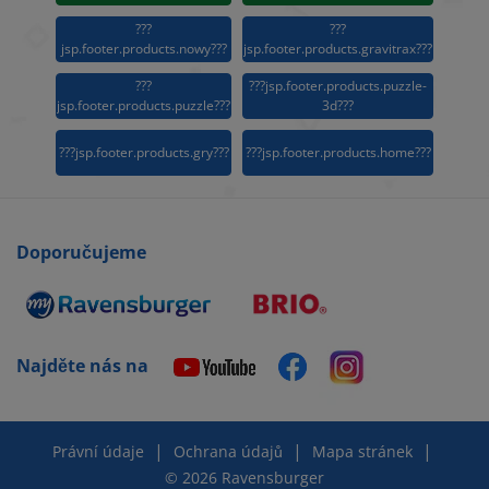
???
???
jsp.footer.products.nowy???
jsp.footer.products.gravitrax???
???
???jsp.footer.products.puzzle-
jsp.footer.products.puzzle???
3d???
???jsp.footer.products.gry???
???jsp.footer.products.home???
Doporučujeme
Najděte nás na
|
|
|
Právní údaje
Ochrana údajů
Mapa stránek
© 2026 Ravensburger