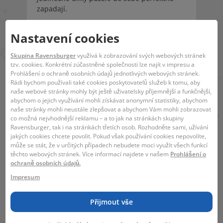
zapadají.
EAN:
4005555040163
Nastavení cookies
Kolekce :
Prasátko Peppa
Skupina Ravensburger
využívá k zobrazování svých webových stránek
tzv. cookies. Konkrétní zúčastněné společnosti lze najít v impresu a
Prohlášení o ochraně osobních údajů jednotlivých webových stránek.
Rádi bychom používali také cookies poskytovatelů služeb k tomu, aby
naše webové stránky mohly být ještě uživatelsky příjemnější a funkčnější,
abychom o jejich využívání mohli získávat anonymní statistiky, abychom
naše stránky mohli neustále zlepšovat a abychom Vám mohli zobrazovat
co možná nejvhodnější reklamu – a to jak na stránkách skupiny
Ravensburger, tak i na stránkách třetích osob. Rozhodněte sami, užívání
3 +
12 + 16 + 20 + 24
24 x 20 x 5 cm
jakých cookies chcete povolit. Pokud však používání cookies nepovolíte,
může se stát, že v určitých případech nebudete moci využít všech funkcí
těchto webových stránek. Více informací najdete v našem
Prohlášení o
ochraně osobních údajů.
Impresum
ca. 19 x 14 x 0,2
cm
Přijmout vše