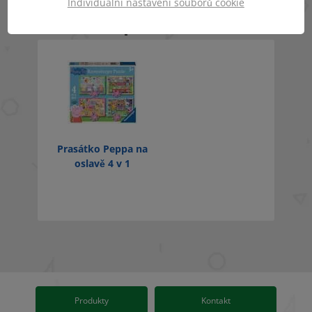
Individuální nastavení souborů cookie
Nedávno prohlížené
Prasátko Peppa na
oslavě 4 v 1
Produkty
Kontakt