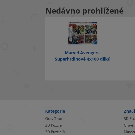
Nedávno prohlížené
Marvel Avengers:
Superhrdinové 4x100 dílků
Kategorie
Znač
GraviTrax
3D Pu
2D Puzzle
GraviT
3D Puzzle®
Minecr