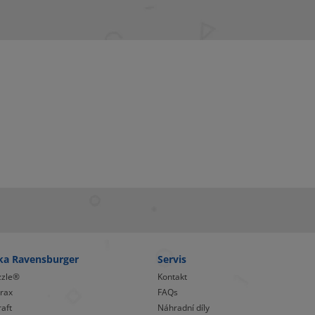
ka Ravensburger
Servis
zzle®
Kontakt
rax
FAQs
aft
Náhradní díly