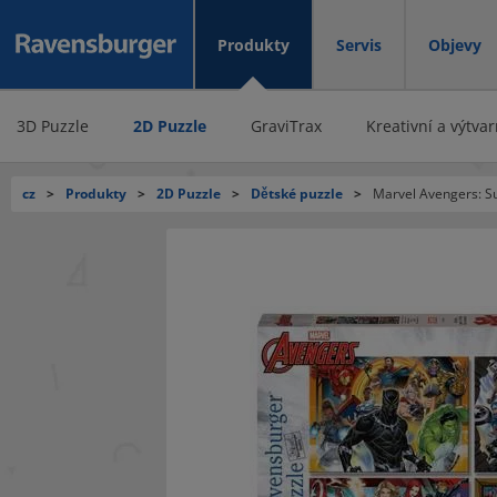
Produkty
Servis
Objevy
3D Puzzle
2D Puzzle
GraviTrax
Kreativní a výtva
cz
>
Produkty
>
2D Puzzle
>
Dětské puzzle
>
Marvel Avengers: S