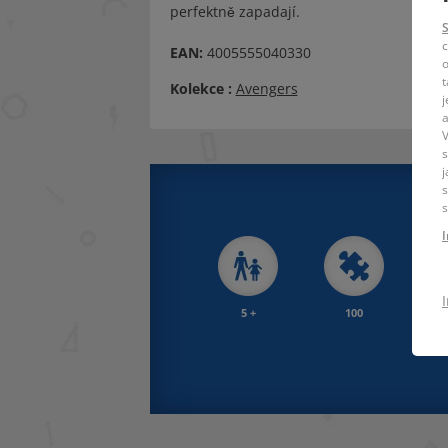
perfektně zapadají.
c
EAN:
4005555040330
o
t
Kolekce :
Avengers
j
a
V
s
j
s
s
5 +
100
37 x