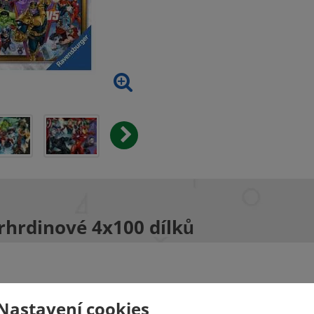
rhrdinové 4x100 dílků
Nastavení cookies
ní vysoce kvalitního puzzle s motivem Avengers od společnosti Rav