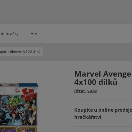
rné hračky
Hry
uperhrdinové 4x100 dílků
Marvel Avenge
4x100 dílků
Dětské puzzle
Koupíte u online prodej
hračkářství