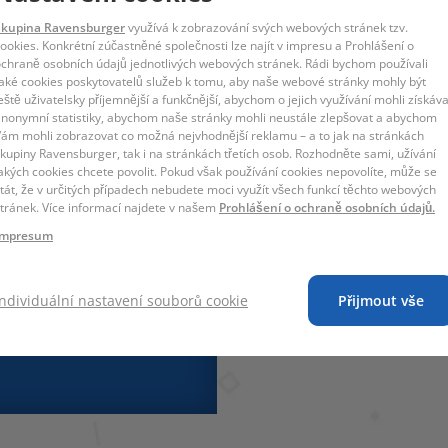
Skupina Ravensburger
využívá k zobrazování svých webových stránek tzv.
ookies. Konkrétní zúčastněné společnosti lze najít v impresu a Prohlášení o
chraně osobních údajů jednotlivých webových stránek. Rádi bychom používali
aké cookies poskytovatelů služeb k tomu, aby naše webové stránky mohly být
eště uživatelsky příjemnější a funkčnější, abychom o jejich využívání mohli získáva
nonymní statistiky, abychom naše stránky mohli neustále zlepšovat a abychom
ám mohli zobrazovat co možná nejvhodnější reklamu – a to jak na stránkách
kupiny Ravensburger, tak i na stránkách třetích osob. Rozhodněte sami, užívání
akých cookies chcete povolit. Pokud však používání cookies nepovolíte, může se
tát, že v určitých případech nebudete moci využít všech funkcí těchto webových
tránek. Více informací najdete v našem
Prohlášení o ochraně osobních údajů.
Impresum
Individuální nastavení souborů cookie
Přijmout vše
 27 x 6 cm
ca. 36 x 26 x 0,2
cm