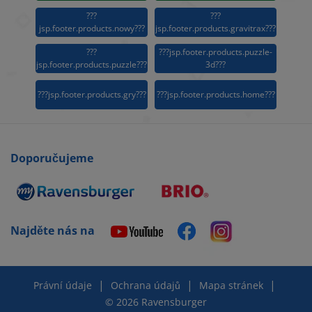
???
???
jsp.footer.products.nowy???
jsp.footer.products.gravitrax???
???
???jsp.footer.products.puzzle-
jsp.footer.products.puzzle???
3d???
???jsp.footer.products.gry???
???jsp.footer.products.home???
Doporučujeme
Najděte nás na
|
|
|
Právní údaje
Ochrana údajů
Mapa stránek
© 2026 Ravensburger