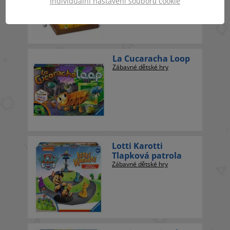
Individuální nastavení souborů cookie
La Cucaracha Loop
Zábavné dětské hry
Lotti Karotti
Tlapková patrola
Zábavné dětské hry