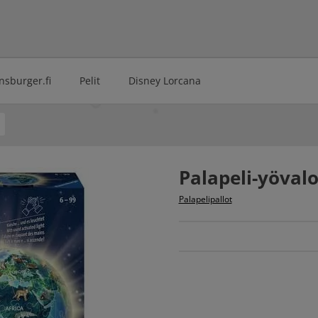
nsburger.fi
Pelit
Disney Lorcana
Palapeli-yöval
Palapelipallot