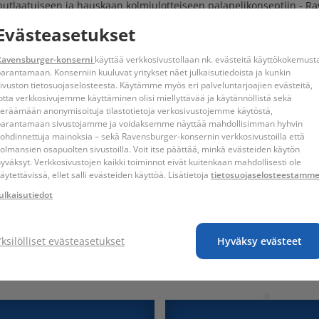
nutlaatuiseen ja hauskaan kolmiulotteiseen palapelikonseptiin - Ra
 täydellisesti yhteen. Rakenna vaikuttavia 3D-esineitä yksilöllisesti 
Evästeasetukset
oa yhteen maailmankuuluja rakennuksia, kuten Eiffel-torni tai Empire
n eri määrä paloja. Ikä 6+
Ravensburger-konserni
käyttää verkkosivustollaan nk. evästeitä käyttökokemust
arantamaan. Konserniin kuuluvat yritykset näet julkaisutiedoista ja kunkin
la palalta kaarevista muovipalasista, jotka sopivat täydellisesti yh
ivuston tietosuojaselosteesta. Käytämme myös eri palveluntarjoajien evästeitä,
merot helpottavat palojen lajittelua ja palapelin kokoamista numer
otta verkkosivujemme käyttäminen olisi miellyttävää ja käytännöllistä sekä
eräämään anonymisoituja tilastotietoja verkosivustojemme käytöstä,
parantamaan sivustojamme ja voidaksemme näyttää mahdollisimman hyhvin
et muut mallit voidaan muuttaa upeiksi yövaloiksi!
ohdinnettuja mainoksia – sekä Ravensburger-konsernin verkkosivustoilla että
olmansien osapuolten sivustoilla. Voit itse päättää, minkä evästeiden käytön
yväksyt. Verkkosivustojen kaikki toiminnot eivät kuitenkaan mahdollisesti ole
äytettävissä, ellet salli evästeiden käyttöä. Lisätietoja
tietosuojaselosteestamm
valaistu jalusta LED-valolla + ohjeet
ulkaisutiedot
Yksilölliset evästeasetukset
Hyväksy evästeet
isille lapsille. Pieniä osia. Tukehtumisvaara.