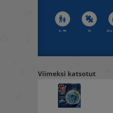
6 - 99
72
22 x
Viimeksi katsotut