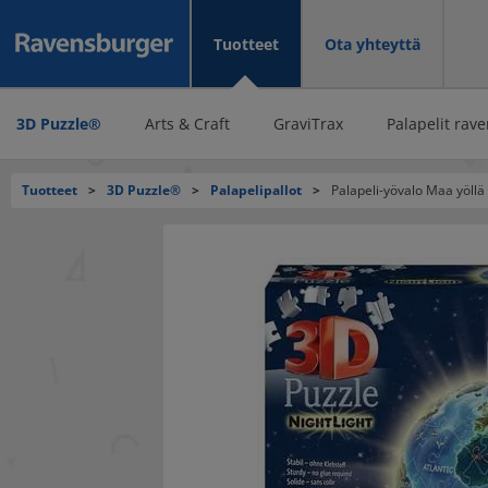
Tuotteet
Ota yhteyttä
3D Puzzle®
Arts & Craft
GraviTrax
Palapelit rave
Tuotteet
>
3D Puzzle®
>
Palapelipallot
>
Palapeli-yövalo Maa yöllä