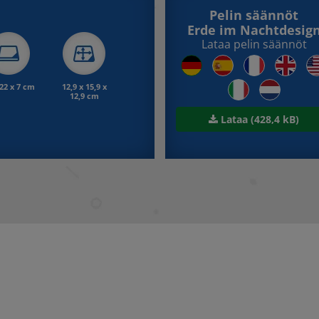
Pelin säännöt
Erde im Nachtdesig
Lataa pelin säännöt
 22 x 7 cm
12,9 x 15,9 x
12,9 cm
Lataa (428,4 kB)