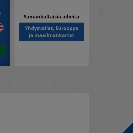
n
Samankaltaisia aiheita
Yhdysvallat, Eurooppa
ja maailmankartat