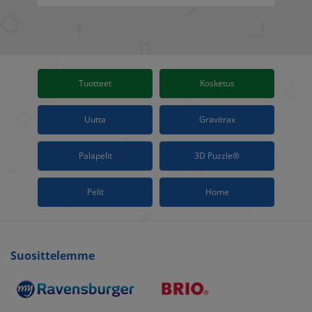
Tuotteet
Kosketus
Uutta
Gravitrax
Palapelit
3D Puzzle®
Pelit
Home
Suosittelemme