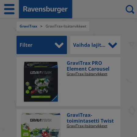
GraviTrax
>
GraviTrax-lisätarvikkeet
Filter
Vaihda lajittelujärjestystä
GraviTrax PRO
Element Carousel
GraviTrax-lisätarvikkeet
GraviTrax-
toimintasetti Twist
GraviTrax-lisätarvikkeet