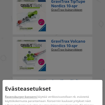
GraviTrax TipTupe
Nordics 10-spr
GraviTrax-lisätarvikkeet
GraviTrax Volcano
Nordics 10-spr
GraviTrax-lisätarvikkeet
GraviTrax Zipline
GraviTrax-lisätarvikkeet
Evästeasetukset
Ravensburger-konserni
käyttää verkkosivustollaan nk. evästeitä
käyttökokemusta parantamaan. Konserniin kuuluvat yritykset näet