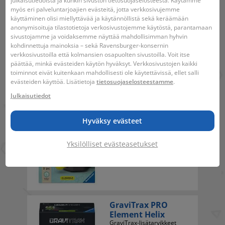
julkaisutiedoista ja kunkin sivuston tietosuojaselosteesta. Käytämme
myös eri palveluntarjoajien evästeitä, jotta verkkosivujemme
käyttäminen olisi miellyttävää ja käytännöllistä sekä keräämään
anonymisoituja tilastotietoja verkosivustojemme käytöstä, parantamaan
GraviTrax Scoop
sivustojamme ja voidaksemme näyttää mahdollisimman hyhvin
Nordics 10-spr
kohdinnettuja mainoksia – sekä Ravensburger-konsernin
GraviTrax-lisätarvikkeet
verkkosivustoilla että kolmansien osapuolten sivustoilla. Voit itse
päättää, minkä evästeiden käytön hyväksyt. Verkkosivustojen kaikki
toiminnot eivät kuitenkaan mahdollisesti ole käytettävissä, ellet salli
evästeiden käyttöä. Lisätietoja
tietosuojaselosteestamme
.
Julkaisutiedot
GraviTrax Junior
Hyväksy evästeet
Element -
ansaloukku
Yksilölliset evästeasetukset
GraviTrax-lisätarvikkeet
GraviTrax PRO
Element Helix
GraviTrax-lisätarvikkeet