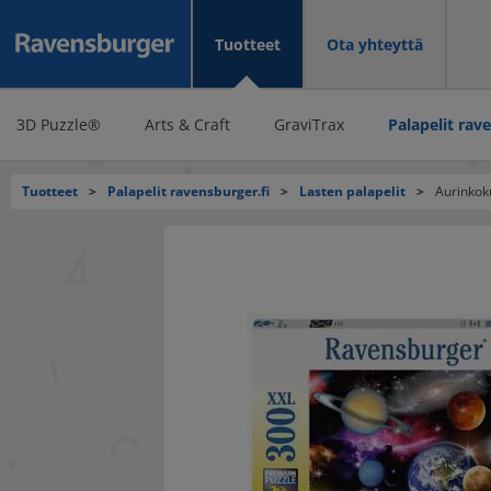
Tuotteet
Ota yhteyttä
3D Puzzle®
Arts & Craft
GraviTrax
Palapelit rav
Tuotteet
>
Palapelit ravensburger.fi
>
Lasten palapelit
>
Aurinkok