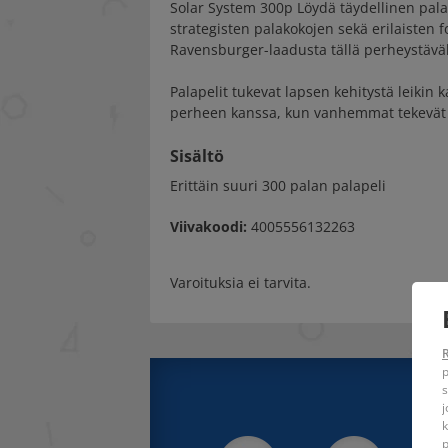
Solar System 300p Löydä täydellinen palape
strategisten palakokojen sekä erilaisten f
Ravensburger-laadusta tällä perheystävällis
Palapelit tukevat lapsen kehitystä leikin k
perheen kanssa, kun vanhemmat tekevät p
Sisältö
Erittäin suuri 300 palan palapeli
Viivakoodi:
4005556132263
Varoituksia ei tarvita.
p
s
j
k