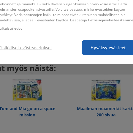
ohdinnettuja mainoksia – sekä Ravensburger-konsernin verkkosivustoilla että
Astronautit
olmansien osapuolten sivustoilla. Voit itse päättää, minkä evästeiden käytön
yväksyt. Verkkosivustojen kaikki toiminnot eivät kuitenkaan mahdollisesti ole
 23 x 4 cm
49 x 36 x 0,2 cm
Maailmankaikkeus
äytettävissä, ellet salli evästeiden käyttöä. Lisätietoja
tietosuojaselosteestamm
ulkaisutiedot
Yksilölliset evästeasetukset
Hyväksy evästeet
ut myös näistä:
Tom and Mia go on a space
Maailman maamerkit kartt
mission
200 sivua