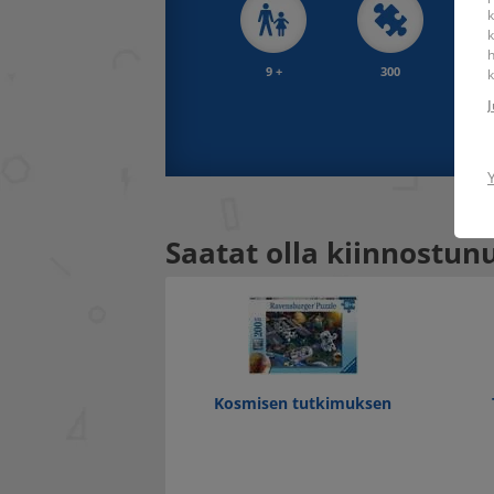
k
k
h
9 +
300
34 x
k
J
Saatat olla kiinnostun
Kosmisen tutkimuksen