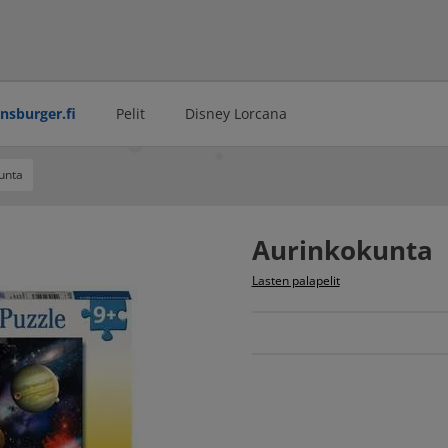
ensburger.fi
Pelit
Disney Lorcana
unta
Aurinkokunta
Lasten palapelit