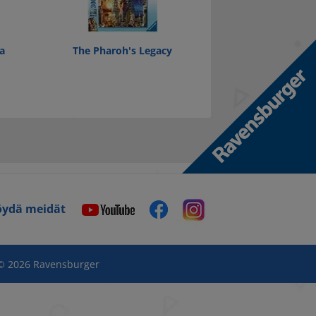
a
The Pharoh's Legacy
öydä meidät
© 2026 Ravensburger