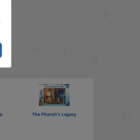
e
.
a
The Pharoh's Legacy