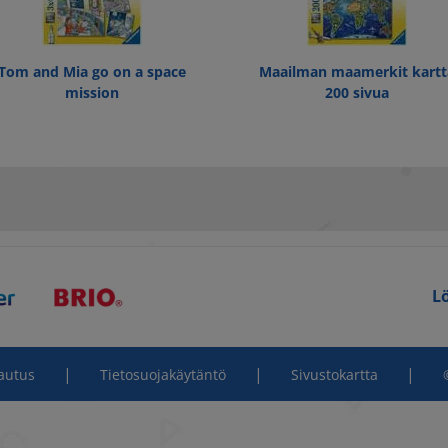
Tom and Mia go on a space
Maailman maamerkit kartt
mission
200 sivua
L
|
|
|
autus
Tietosuojakäytäntö
Sivustokartta