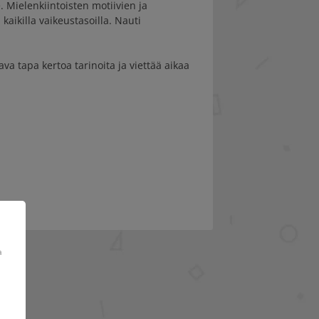
. Mielenkiintoisten motiivien ja
aikilla vaikeustasoilla. Nauti
ava tapa kertoa tarinoita ja viettää aikaa
a
a