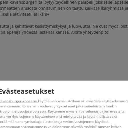
li! Ravensburgerilta löytyy täydellinen palapeli jokaiselle lapselle
ormaattien ansiosta onnistuminen on taattu kaikissa ikäryhmissä ja k
ellä aktiviteetilla! Ikä 9+
autta ja kehittävät keskittymiskykyä ja luovuutta. Ne ovat myös loist
alapelejä yhdessä lastensa kanssa. Aloita yhteydenpito!
Evästeasetukset
Ravensburger-konserni
käyttää verkkosivustollaan nk. evästeitä käyttökokemust
arantamaan. Konserniin kuuluvat yritykset näet julkaisutiedoista ja kunkin
ivuston tietosuojaselosteesta. Käytämme myös eri palveluntarjoajien evästeitä,
otta verkkosivujemme käyttäminen olisi miellyttävää ja käytännöllistä sekä
eräämään anonymisoituja tilastotietoja verkosivustojemme käytöstä,
Samankaltaisia aiheit
parantamaan sivustojamme ja voidaksemme näyttää mahdollisimman hyhvin