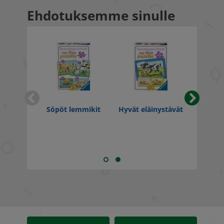
Ehdotuksemme sinulle
Söpöt lemmikit
Hyvät eläinystävät
Sweet
as