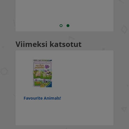
as
Viimeksi katsotut
Favourite Animals!