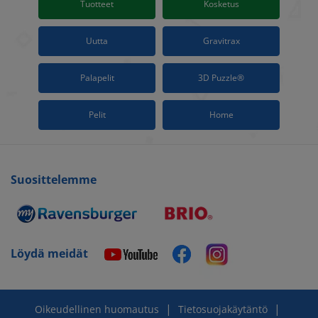
Tuotteet
Kosketus
Uutta
Gravitrax
Palapelit
3D Puzzle®
Pelit
Home
Suosittelemme
Löydä meidät
|
|
Oikeudellinen huomautus
Tietosuojakäytäntö