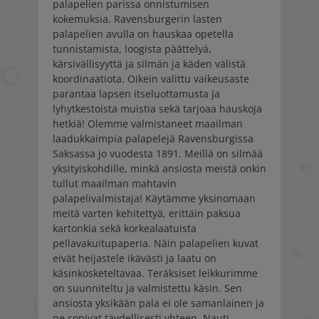
palapelien parissa onnistumisen
kokemuksia. Ravensburgerin lasten
palapelien avulla on hauskaa opetella
tunnistamista, loogista päättelyä,
kärsivällisyyttä ja silmän ja käden välistä
koordinaatiota. Oikein valittu vaikeusaste
parantaa lapsen itseluottamusta ja
lyhytkestoista muistia sekä tarjoaa hauskoja
hetkiä! Olemme valmistaneet maailman
laadukkaimpia palapelejä Ravensburgissa
Saksassa jo vuodesta 1891. Meillä on silmää
yksityiskohdille, minkä ansiosta meistä onkin
tullut maailman mahtavin
palapelivalmistaja! Käytämme yksinomaan
meitä varten kehitettyä, erittäin paksua
kartonkia sekä korkealaatuista
pellavakuitupaperia. Näin palapelien kuvat
eivät heijastele ikävästi ja laatu on
käsinkosketeltavaa. Teräksiset leikkurimme
on suunniteltu ja valmistettu käsin. Sen
ansiosta yksikään pala ei ole samanlainen ja
ne sopivat täydellisesti yhteen. Nauti