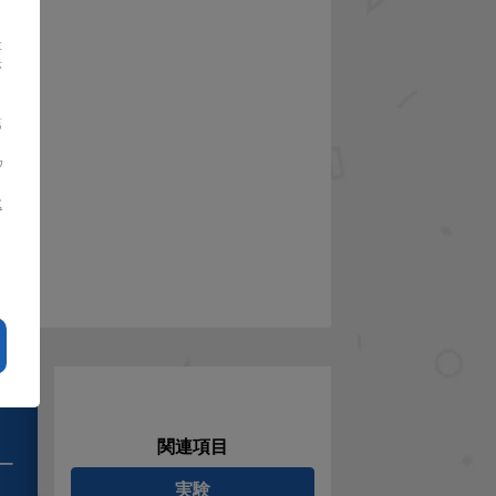
社
示
さ
第
ウ
に
さ
関連項目
ー
実験