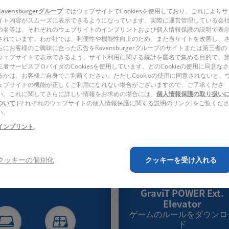
々と上の階層へ運びたい時に最適です。
Ravensburgerグループ
ではウェブサイトでCookiesを使用しており、これによりサ
しいアクションを実現しよう。
イト内容がスムーズに表示できるようになっています。実際に運営管理している会
の名等は、それぞれのウェブサイトのインプリントおよび個人情報保護の説明で表
ーターセットが必要です。
されています。わが社では、利便性や機能性向上のため、また当サイトを改善し、
らにお客様のご興味に合った広告をRavensburgerグループのサイトまたは第三者の
ウェブサイトで表示できるよう、サイト利用に関する統計を匿名で集める目的で、
三者サービスプロバイダのCookiesを使用しています。どのCookieの使用に同意なさ
るかは、お客様ご自身でご判断ください。ただしCookieの使用に同意されないと、
説明書ｘ２、POWERシリーズの3 in 1タイルｘ１
ェブサイトの機能が正しくご利用になれない場合がございますので、ご了承くださ
い。これに関してさらに詳しい情報をお求めの場合には、
個人情報保護の取り扱い
ついて
[それぞれのウェブサイトの個人情報保護に関する説明のリンク]をご覧くだ
い。
インプリント
.
クッキーの個別化
クッキーを受け入れる
ゲームのルール
GraviT POWER Ext.
Elevator
ゲームのルールをダウンロ
ド