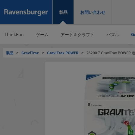
製品
お問い合わせ
ThinkFun
ゲーム
アート＆クラフト
パズル
G
製品
>
GraviTrax
>
GraviTrax POWER
>
26200 7 GraviTrax PO