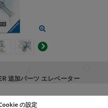
 POWER 追加パーツ エレベーター
Cookie の設定
らボールを吸い上げる、POWERシリーズの主役パーツ。