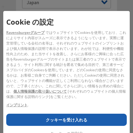
Japan
メールアドレス
*
Cookie の設定
Ravensburgerグループ
ではウェブサイトでCookiesを使用しており、これ
によりサイト内容がスムーズに表示できるようになっています。実際に運
件名
*
営管理している会社の名等は、それぞれのウェブサイトのインプリントお
よび個人情報保護の説明で表示されています。わが社では、利便性や機能
性向上のため、また当サイトを改善し、さらにお客様のご興味に合った広
告をRavensburgerグループのサイトまたは第三者のウェブサイトで表示で
きるよう、サイト利用に関する統計を匿名で集める目的で、第三者サービ
お問い合わせ内容
*
スプロバイダのCookiesを使用しています。どのCookieの使用に同意なさ
るかは、お客様ご自身でご判断ください。ただしCookieの使用に同意され
ないと、ウェブサイトの機能が正しくご利用になれない場合がございます
ので、ご了承ください。これに関してさらに詳しい情報をお求めの場合に
は、
個人情報保護の取り扱いについて
[それぞれのウェブサイトの個人情報
保護に関する説明のリンク]をご覧ください。
インプリント
.
クッキーを受け入れる
セキュリティ確認*