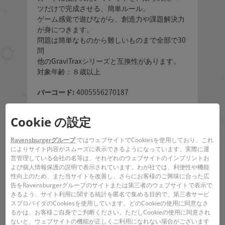
ツだけで完成させる、簡単ルール。
ゲーム感覚で遊びながら、創造力や課題解決力
が身につきます。
問題は簡単なものから難しいものまで全部で30
問
他のGraviTraxシリーズと互換性があります。
対象年齢：８歳以上
バーコード:
4005556270187
Cookie の設定
ご注意ください。36か月未満のお子様には適し
ていません。小さな球等があります。窒息の危
Ravensburgerグループ
ではウェブサイトでCookiesを使用しており、これ
険。
によりサイト内容がスムーズに表示できるようになっています。実際に運
営管理している会社の名等は、それぞれのウェブサイトのインプリントお
よび個人情報保護の説明で表示されています。わが社では、利便性や機能
性向上のため、また当サイトを改善し、さらにお客様のご興味に合った広
告をRavensburgerグループのサイトまたは第三者のウェブサイトで表示で
きるよう、サイト利用に関する統計を匿名で集める目的で、第三者サービ
スプロバイダのCookiesを使用しています。どのCookieの使用に同意なさ
るかは、お客様ご自身でご判断ください。ただしCookieの使用に同意され
ないと、ウェブサイトの機能が正しくご利用になれない場合がございます