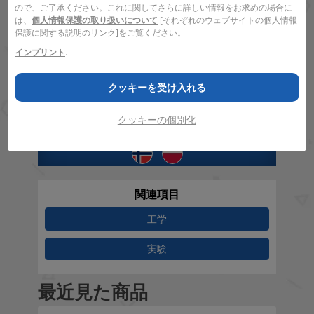
1+
8 - 99
22 x 22 x 7 cm
ので、ご了承ください。これに関してさらに詳しい情報をお求めの場合に
は、
個人情報保護の取り扱いについて
[それぞれのウェブサイトの個人情報
保護に関する説明のリンク]をご覧ください。
ゲームのルール
インプリント
.
GraviTrax The Game Course
Weltpackung
クッキーを受け入れる
ゲームのルールをダウンロード
クッキーの個別化
ダウンロード (5,5 MB)
関連項目
工学
実験
最近見た商品