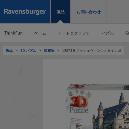
製品
お問い合わせ
ThinkFun
ゲーム
アート＆クラフト
パズル
G
製品
>
3D パズル
>
建築物
>
12573 9 ノイシュヴァンシュタイン城