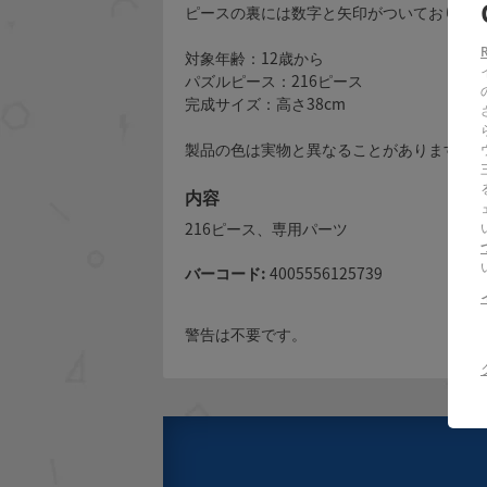
ピースの裏には数字と矢印がついており、
対象年齢：12歳から
パズルピース：216ピース
完成サイズ：高さ38cm
製品の色は実物と異なることがあります。
内容
216ピース、専用パーツ
バーコード:
4005556125739
警告は不要です。