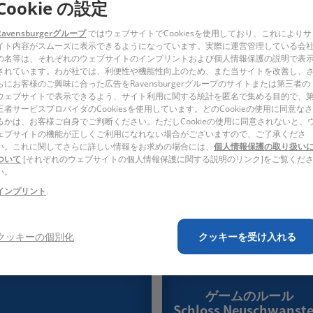
Cookie の設定
順番に矢印が示す方向へ次のピースを組んでいくことで完成します。接
Ravensburgerグループ
ではウェブサイトでCookiesを使用しており、これによりサ
イト内容がスムーズに表示できるようになっています。実際に運営管理している会
の名等は、それぞれのウェブサイトのインプリントおよび個人情報保護の説明で表
されています。わが社では、利便性や機能性向上のため、また当サイトを改善し、
らにお客様のご興味に合った広告をRavensburgerグループのサイトまたは第三者の
製品の仕様、構成は変更することがあります。
ウェブサイトで表示できるよう、サイト利用に関する統計を匿名で集める目的で、
三者サービスプロバイダのCookiesを使用しています。どのCookieの使用に同意なさ
るかは、お客様ご自身でご判断ください。ただしCookieの使用に同意されないと、
ェブサイトの機能が正しくご利用になれない場合がございますので、ご了承くださ
い。これに関してさらに詳しい情報をお求めの場合には、
個人情報保護の取り扱い
ついて
[それぞれのウェブサイトの個人情報保護に関する説明のリンク]をご覧くだ
い。
インプリント
.
クッキーの個別化
クッキーを受け入れる
ゲームのルール
Schloss Neuschwanste