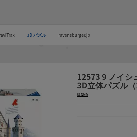
raviTrax
3D パズル
ravensburger.jp
12573 9 ノ
3D立体パズル（
建築物