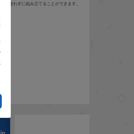
着剤を使わずに組み立てることができます。
社
示
さ
第
ウ
に
さ
in