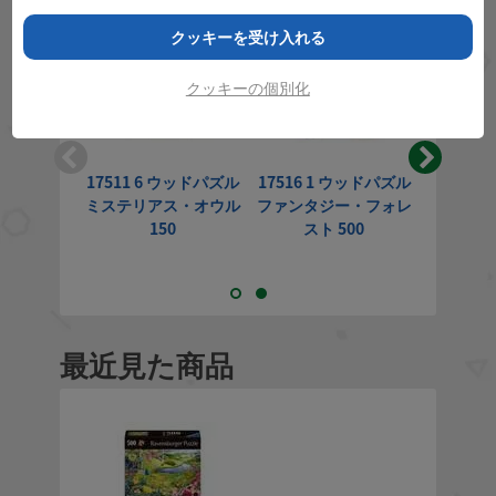
クッキーを受け入れる
クッキーの個別化
17511 6 ウッドパズル
17516 1 ウッドパズル
17512 
ミステリアス・オウル
ファンタジー・フォレ
カラフル
150
スト 500
最近見た商品