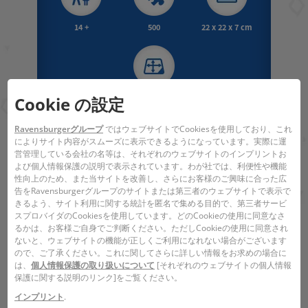
14 +
500
22 x 22 x 7 cm
40 x 27 x 0,4 cm
Cookie の設定
Ravensburgerグループ
ではウェブサイトでCookiesを使用しており、これ
によりサイト内容がスムーズに表示できるようになっています。実際に運
関連項目
営管理している会社の名等は、それぞれのウェブサイトのインプリントお
よび個人情報保護の説明で表示されています。わが社では、利便性や機能
植物
性向上のため、また当サイトを改善し、さらにお客様のご興味に合った広
告をRavensburgerグループのサイトまたは第三者のウェブサイトで表示で
動物
きるよう、サイト利用に関する統計を匿名で集める目的で、第三者サービ
スプロバイダのCookiesを使用しています。どのCookieの使用に同意なさ
るかは、お客様ご自身でご判断ください。ただしCookieの使用に同意され
自然
ないと、ウェブサイトの機能が正しくご利用になれない場合がございます
ので、ご了承ください。これに関してさらに詳しい情報をお求めの場合に
は、
個人情報保護の取り扱いについて
[それぞれのウェブサイトの個人情報
保護に関する説明のリンク]をご覧ください。
関連商品
インプリント
.