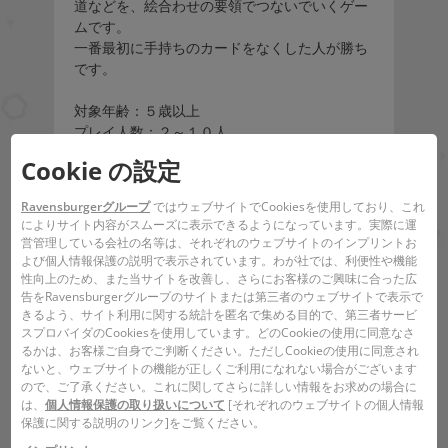
道などを、絵合わせの要領でつないでいくゲー
ムです。
一番最初に手持ちのカードをなくした人が勝ち
です。
対象年齢：５歳以上
プレイ人数：２～１０人
プレイ時間：３０分
Cookie の設定
内容
Ravensburgerグループ
ではウェブサイトでCookiesを使用しており、これ
カード×140
によりサイト内容がスムーズに表示できるようになっています。実際に運
営管理している会社の名等は、それぞれのウェブサイトのインプリントお
よび個人情報保護の説明で表示されています。わが社では、利便性や機能
バーコード:
4005556810109
性向上のため、また当サイトを改善し、さらにお客様のご興味に合った広
告をRavensburgerグループのサイトまたは第三者のウェブサイトで表示で
作者:
Ken Garland
きるよう、サイト利用に関する統計を匿名で集める目的で、第三者サービ
スプロバイダのCookiesを使用しています。どのCookieの使用に同意なさ
警告は不要です。
るかは、お客様ご自身でご判断ください。ただしCookieの使用に同意され
ないと、ウェブサイトの機能が正しくご利用になれない場合がございます
ので、ご了承ください。これに関してさらに詳しい情報をお求めの場合に
は、
個人情報保護の取り扱いについて
[それぞれのウェブサイトの個人情報
保護に関する説明のリンク]をご覧ください。