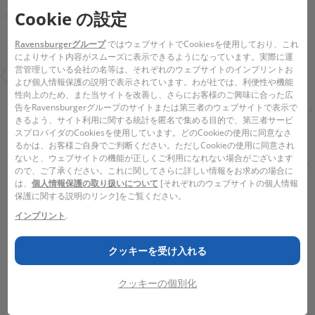
の勝ち。
Cookie の設定
対象年齢：8歳～
Ravensburgerグループ
ではウェブサイトでCookiesを使用しており、これ
プレイ人数：2～5人
によりサイト内容がスムーズに表示できるようになっています。実際に運
プレイ時間：約15分
営管理している会社の名等は、それぞれのウェブサイトのインプリントお
よび個人情報保護の説明で表示されています。わが社では、利便性や機能
バーコード:
4005556248766
性向上のため、また当サイトを改善し、さらにお客様のご興味に合った広
告をRavensburgerグループのサイトまたは第三者のウェブサイトで表示で
きるよう、サイト利用に関する統計を匿名で集める目的で、第三者サービ
スプロバイダのCookiesを使用しています。どのCookieの使用に同意なさ
るかは、お客様ご自身でご判断ください。ただしCookieの使用に同意され
ないと、ウェブサイトの機能が正しくご利用になれない場合がございます
ので、ご了承ください。これに関してさらに詳しい情報をお求めの場合に
は、
個人情報保護の取り扱いについて
[それぞれのウェブサイトの個人情報
保護に関する説明のリンク]をご覧ください。
インプリント
.
28 x 19 x 6 cm
27,5 x 5,5 x 19,2
cm
クッキーを受け入れる
クッキーの個別化
最近見た商品