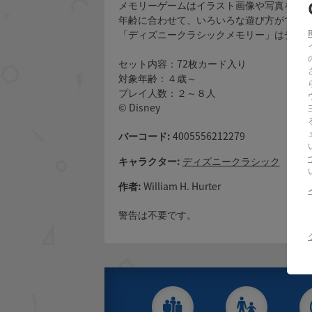
メモリーゲームはイラスト画像や写真を描
年齢に合わせて、いろいろな遊び方ができ
「ディズニークラシックメモリー」はディ
セット内容：72枚カード入り
対象年齢：４歳～
プレイ人数：２～８人
© Disney
バーコード:
4005556212279
キャラクター:
ディズニークラシック
作者:
William H. Hurter
警告は不要です。