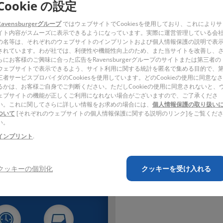
Cookie の設定
かれたカードを裏返しにして、同じ絵柄のカードを探し当てるゲーム。
ます。記憶力や観察力、集中力を養います。
ズニーの可愛いキャラクターを採用したゲームになります。
Ravensburgerグループ
ではウェブサイトでCookiesを使用しており、これによりサ
イト内容がスムーズに表示できるようになっています。実際に運営管理している会
の名等は、それぞれのウェブサイトのインプリントおよび個人情報保護の説明で表
されています。わが社では、利便性や機能性向上のため、また当サイトを改善し、
らにお客様のご興味に合った広告をRavensburgerグループのサイトまたは第三者の
ウェブサイトで表示できるよう、サイト利用に関する統計を匿名で集める目的で、
三者サービスプロバイダのCookiesを使用しています。どのCookieの使用に同意なさ
るかは、お客様ご自身でご判断ください。ただしCookieの使用に同意されないと、
ェブサイトの機能が正しくご利用になれない場合がございますので、ご了承くださ
い。これに関してさらに詳しい情報をお求めの場合には、
個人情報保護の取り扱い
ついて
[それぞれのウェブサイトの個人情報保護に関する説明のリンク]をご覧くだ
い。
インプリント
.
クッキーの個別化
クッキーを受け入れる