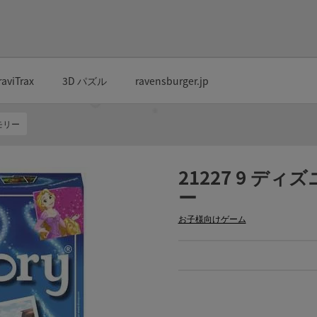
raviTrax
3D パズル
ravensburger.jp
モリー
21227 9 デ
ー
お子様向けゲーム