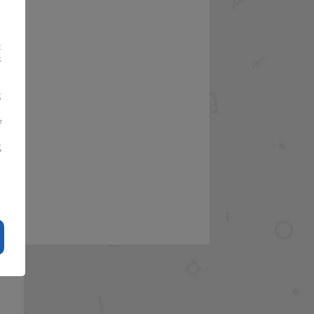
社
示
さ
第
ウ
に
さ