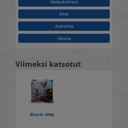
Matkakohteet
Kesä
Asetelma
Ulkona
Viimeksi katsotut
Bicycle 200p