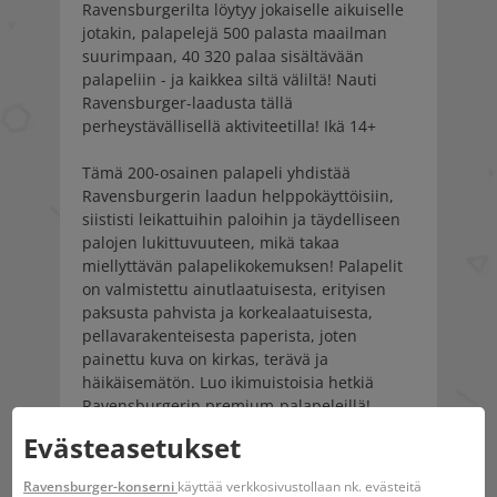
Ravensburgerilta löytyy jokaiselle aikuiselle
jotakin, palapelejä 500 palasta maailman
suurimpaan, 40 320 palaa sisältävään
palapeliin - ja kaikkea siltä väliltä! Nauti
Ravensburger-laadusta tällä
perheystävällisellä aktiviteetilla! Ikä 14+
Tämä 200-osainen palapeli yhdistää
Ravensburgerin laadun helppokäyttöisiin,
siististi leikattuihin paloihin ja täydelliseen
palojen lukittuvuuteen, mikä takaa
miellyttävän palapelikokemuksen! Palapelit
on valmistettu ainutlaatuisesta, erityisen
paksusta pahvista ja korkealaatuisesta,
pellavarakenteisesta paperista, joten
painettu kuva on kirkas, terävä ja
häikäisemätön. Luo ikimuistoisia hetkiä
Ravensburgerin premium-palapeleillä!
Evästeasetukset
Hauskaa 8-vuotiaille ja sitä vanhemmille!
Valmiina koko noin 33 x 21 cm.
Ravensburger-konserni
käyttää verkkosivustollaan nk. evästeitä