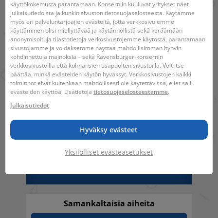
käyttökokemusta parantamaan. Konserniin kuuluvat yritykset näet
Viivakoodi:
4005556133055
julkaisutiedoista ja kunkin sivuston tietosuojaselosteesta. Käytämme
myös eri palveluntarjoajien evästeitä, jotta verkkosivujemme
käyttäminen olisi miellyttävää ja käytännöllistä sekä keräämään
Varoituksia ei tarvita.
anonymisoituja tilastotietoja verkosivustojemme käytöstä, parantamaan
sivustojamme ja voidaksemme näyttää mahdollisimman hyhvin
kohdinnettuja mainoksia – sekä Ravensburger-konsernin
verkkosivustoilla että kolmansien osapuolten sivustoilla. Voit itse
päättää, minkä evästeiden käytön hyväksyt. Verkkosivustojen kaikki
toiminnot eivät kuitenkaan mahdollisesti ole käytettävissä, ellet salli
evästeiden käyttöä. Lisätietoja
tietosuojaselosteestamme
.
Julkaisutiedot
8 +
200
19 x 19 x 5 cm
Hyväksy evästeet
Yksilölliset evästeasetukset
33 x 21 x 0,2 cm
Samankaltaisia aiheita