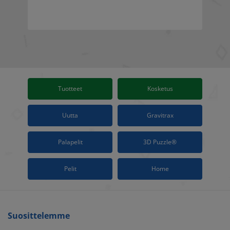
Tuotteet
Kosketus
Uutta
Gravitrax
Palapelit
3D Puzzle®
Pelit
Home
Suosittelemme