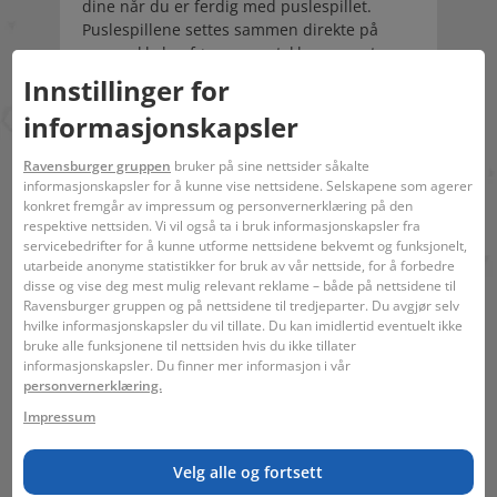
dine når du er ferdig med puslespillet.
Puslespillene settes sammen direkte på
pappsokkelen før rammestykkene monteres.
Innstillinger for
Strekkode:
4005556179008
informasjonskapsler
Ingen advarsler kreves.
Ravensburger gruppen
bruker på sine nettsider såkalte
informasjonskapsler for å kunne vise nettsidene. Selskapene som agerer
konkret fremgår av impressum og personvernerklæring på den
respektive nettsiden. Vi vil også ta i bruk informasjonskapsler fra
servicebedrifter for å kunne utforme nettsidene bekvemt og funksjonelt,
utarbeide anonyme statistikker for bruk av vår nettside, for å forbedre
disse og vise deg mest mulig relevant reklame – både på nettsidene til
Ravensburger gruppen og på nettsidene til tredjeparter. Du avgjør selv
hvilke informasjonskapsler du vil tillate. Du kan imidlertid eventuelt ikke
bruke alle funksjonene til nettsiden hvis du ikke tillater
12 +
38 x 51 x 2 cm
49 x 36 x 2 cm
informasjonskapsler. Du finner mer informasjon i vår
personvernerklæring.
Impressum
Lignende temaer
Kreativitet
Velg alle og fortsett