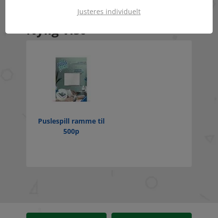
Justeres individuelt
Nylig vist
Puslespill ramme til
500p