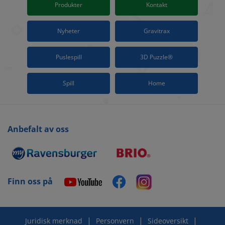
Produkter
Kontakt
Nyheter
Gravitrax
Puslespill
3D Puzzle®
Spill
Home
Anbefalt av oss
Finn oss på
|
|
|
Juridisk merknad
Personvern
Sideoversikt