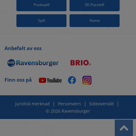
Puslespill
3D Puzzle®
Spill
Home
Anbefalt av oss
Finn oss på
|
|
|
Juridisk merknad
Personvern
Sideoversikt
© 2026 Ravensburger