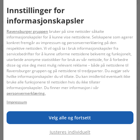
Lignende temaer
Innstillinger for
Fritid
informasjonskapsler
Kreativitet
Ravensburger gruppen
bruker på sine nettsider såkalte
informasjonskapsler for å kunne vise nettsidene. Selskapene som agerer
konkret fremgår av impressum og personvernerklæring på den
respektive nettsiden. Vi vil også ta i bruk informasjonskapsler fra
Du er kanskje også
servicebedrifter for å kunne utforme nettsidene bekvemt og funksjonelt,
utarbeide anonyme statistikker for bruk av vår nettside, for å forbedre
interessert i:
disse og vise deg mest mulig relevant reklame – både på nettsidene til
Ravensburger gruppen og på nettsidene til tredjeparter. Du avgjør selv
hvilke informasjonskapsler du vil tillate. Du kan imidlertid eventuelt ikke
bruke alle funksjonene til nettsiden hvis du ikke tillater
informasjonskapsler. Du finner mer informasjon i vår
personvernerklæring.
Impressum
Puzzle Stand & Go
Velg alle og fortsett
Justeres individuelt