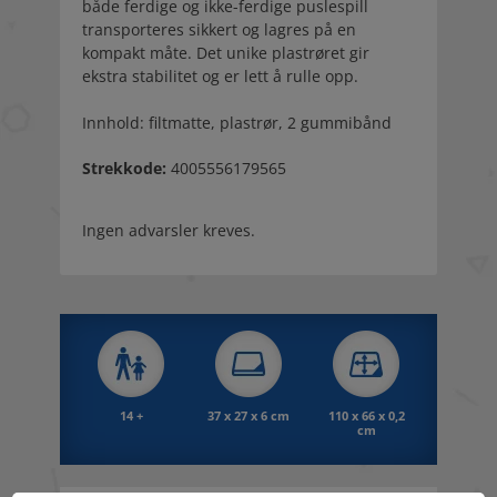
både ferdige og ikke-ferdige puslespill
transporteres sikkert og lagres på en
kompakt måte. Det unike plastrøret gir
ekstra stabilitet og er lett å rulle opp.
Innhold: filtmatte, plastrør, 2 gummibånd
Strekkode:
4005556179565
Ingen advarsler kreves.
14 +
37 x 27 x 6 cm
110 x 66 x 0,2
cm