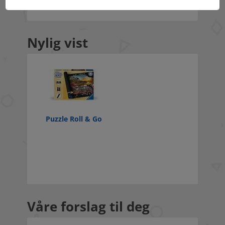
Nylig vist
Puzzle Roll & Go
Våre forslag til deg