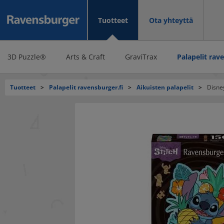
Tuotteet
Ota yhteyttä
3D Puzzle®
Arts & Craft
GraviTrax
Palapelit rav
Tuotteet
>
Palapelit ravensburger.fi
>
Aikuisten palapelit
>
Disney