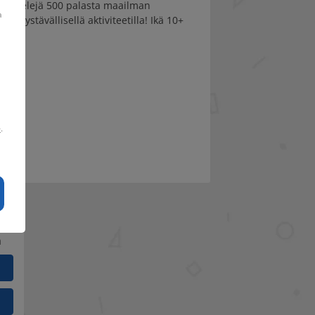
 palapelejä 500 palasta maailman
a
rheystävällisellä aktiviteetilla! Ikä 10+
e
.
a