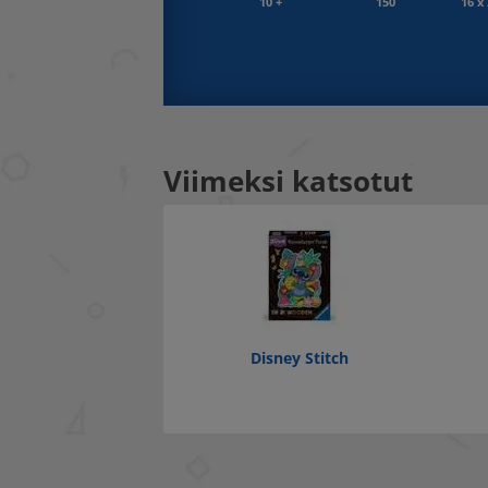
10 +
150
16 x
Viimeksi katsotut
Disney Stitch