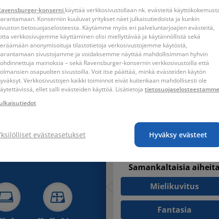
en palapeli! Ravensburgerilta löytyy jokaiselle aikuiselle jotakin,
Ravensburger-konserni
käyttää verkkosivustollaan nk. evästeitä käyttökokemust
liin - ja kaikkea siltä väliltä! Nauti Ravensburger-laadusta tällä pe
arantamaan. Konserniin kuuluvat yritykset näet julkaisutiedoista ja kunkin
ivuston tietosuojaselosteesta. Käytämme myös eri palveluntarjoajien evästeitä,
otta verkkosivujemme käyttäminen olisi miellyttävää ja käytännöllistä sekä
eräämään anonymisoituja tilastotietoja verkosivustojemme käytöstä,
ltää 15 Whimsies-palapeliä
parantamaan sivustojamme ja voidaksemme näyttää mahdollisimman hyhvin
ohdinnettuja mainoksia – sekä Ravensburger-konsernin verkkosivustoilla että
olmansien osapuolten sivustoilla. Voit itse päättää, minkä evästeiden käytön
yväksyt. Verkkosivustojen kaikki toiminnot eivät kuitenkaan mahdollisesti ole
äytettävissä, ellet salli evästeiden käyttöä. Lisätietoja
tietosuojaselosteestamm
ulkaisutiedot
Yksilölliset evästeasetukset
Hyväksy evästeet
Samankaltaisia aiheit
Mielikuvitus
Fantasia