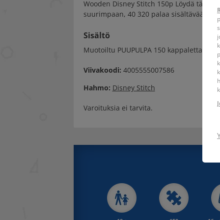
Wooden Disney Stitch 150p Löydä täydellin
suurimpaan, 40 320 palaa sisältävään palape
p
s
Sisältö
j
k
Muotoiltu PUUPULPA 150 kappaletta, sisä
k
Viivakoodi:
4005555007586
k
h
Hahmo:
Disney Stitch
k
J
Varoituksia ei tarvita.