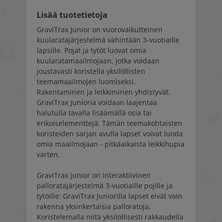
Lisää tuotetietoja
GraviTrax Junior on vuorovaikutteinen
kuularatajärjestelmä vähintään 3-vuotiaille
lapsille. Pojat ja tytöt luovat omia
kuularatamaailmojaan, jotka voidaan
joustavasti koristella yksilöllisten
teemamaailmojen luomiseksi.
Rakentaminen ja leikkiminen yhdistyvät.
GraviTrax Junioria voidaan laajentaa
halutulla tavalla lisäämällä osia tai
erikoiselementtejä. Tämän teemakohtaisten
koristeiden sarjan avulla lapset voivat luoda
omia maailmojaan - pitkäaikaista leikkihupia
varten.
GraviTrax Junior on interaktiivinen
palloratajärjestelmä 3-vuotiaille pojille ja
tytöille: GraviTrax Juniorilla lapset eivät vain
rakenna yksinkertaisia palloratoja.
Koristelemalla niitä yksilöllisesti rakkaudella