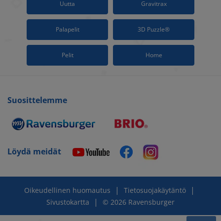
Uutta
Gravitrax
Palapelit
3D Puzzle®
Pelit
Home
Suosittelemme
Löydä meidät
|
|
Oikeudellinen huomautus
Tietosuojakäytäntö
|
Sivustokartta
© 2026 Ravensburger