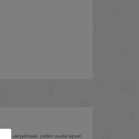
 paksu akryylimaali, joiden avulla lapset