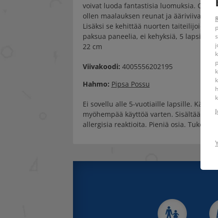
voivat luoda fantastisia luomuksia. CreArt
ollen maalauksen reunat ja ääriviivat nä
Lisäksi se kehittää nuorten taiteilijoide
p
paksua paneelia, ei kehyksiä, 5 lapsiystävä
s
j
22 cm
k
Viivakoodi:
4005556202195
k
k
Hahmo:
Pipsa Possu
h
k
Ei sovellu alle 5-vuotiaille lapsille. Käyt
J
myöhempää käyttöä varten. Sisältää reaktio
allergisia reaktioita. Pieniä osia. Tukehtu