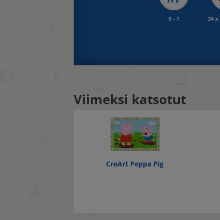
5 - 7
34 x
Viimeksi katsotut
CreArt Peppa Pig