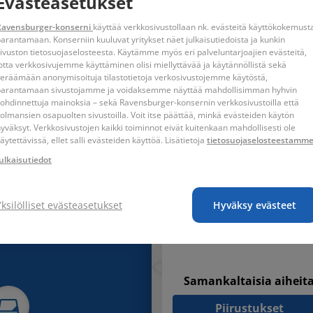
Evästeasetukset
-seteissä ei ole mustia ääriviivoja. Sen sijaan reunat on painettu sa
yttävät ammattimaisemmilta, ja lopputuloksesta voi olla todella y
Ravensburger-konserni
käyttää verkkosivustollaan nk. evästeitä käyttökokemust
n sorminäppäryyttä, parantaa keskittymiskykyä ja takaa tyytyväisyyd
arantamaan. Konserniin kuuluvat yritykset näet julkaisutiedoista ja kunkin
llistä väriä suljettavissa purkeissa, pensseli tukevalla puukahvalla,
ivuston tietosuojaselosteesta. Käytämme myös eri palveluntarjoajien evästeitä,
otta verkkosivujemme käyttäminen olisi miellyttävää ja käytännöllistä sekä
eräämään anonymisoituja tilastotietoja verkosivustojemme käytöstä,
parantamaan sivustojamme ja voidaksemme näyttää mahdollisimman hyhvin
ohdinnettuja mainoksia – sekä Ravensburger-konsernin verkkosivustoilla että
olmansien osapuolten sivustoilla. Voit itse päättää, minkä evästeiden käytön
yväksyt. Verkkosivustojen kaikki toiminnot eivät kuitenkaan mahdollisesti ole
äytettävissä, ellet salli evästeiden käyttöä. Lisätietoja
tietosuojaselosteestamm
tö vain aikuisen valvonnan alaisena. Lue ohjeet ennen käyttöä, noudata
ulkaisutiedot
massa: 5-kloori-2-metyyli-2H-isotiatsol-3-onin ja 2-metyyli- 2H-isot
misvaara.
Yksilölliset evästeasetukset
Hyväksy evästeet
Samankaltaisia aiheit
Piirustukset