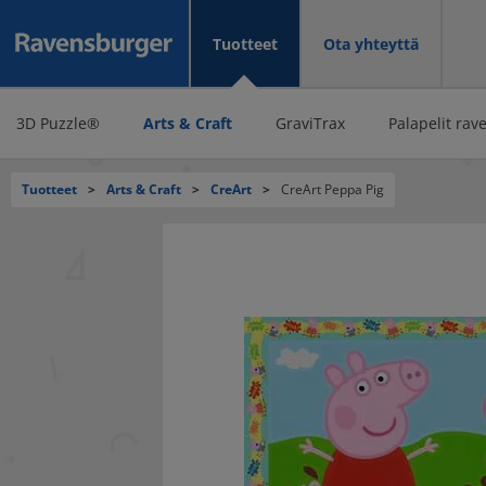
Tuotteet
Ota yhteyttä
3D Puzzle®
Arts & Craft
GraviTrax
Palapelit rav
Tuotteet
>
Arts & Craft
>
CreArt
>
CreArt Peppa Pig