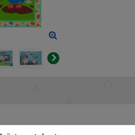
taiteilija tarvitsee. Settiin kuuluu laadukas hienokärkinen sivellin ja