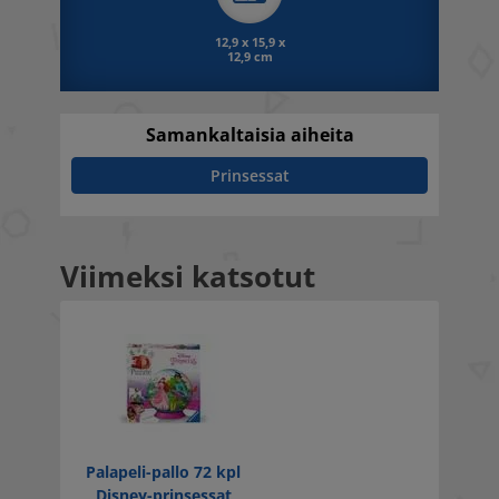
12,9 x 15,9 x
12,9 cm
Samankaltaisia aiheita
Prinsessat
Viimeksi katsotut
Palapeli-pallo 72 kpl
Disney-prinsessat