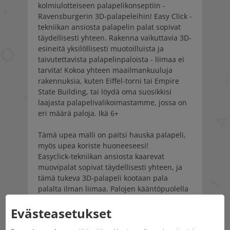
kolmiulotteiseen palapelikonseptiin -
Ravensburgerin 3D-palapeleihin! Easy Click -
tekniikan ansiosta palapelin palat sopivat
täydellisesti yhteen. Rakenna vaikuttavia 3D-
esineitä yksilöllisesti muotoilluista ja
taivutettavista palapelinpaloista - liimaa ei
tarvita! Kokoa yhteen maailmankuuluja
rakennuksia, kuten Eiffel-torni tai Empire
State Building, tai löydä oma suosikkisi
laajasta palapelivalikoimastamme, jossa on
eri määrä paloja. Ikä 6+
Tämä upea malli on paitsi hauska palapeli,
myös upea koriste huoneeseesi!
Easyclick-tekniikan ansiosta kaarevat
muovipalat sopivat täydellisesti yhteen, ja
tämä tukeva 3D-palapeli kootaan pala
palalta ilman liimaa. Palojen kääntöpuolella
olevat numerot helpottavat palojen lajittelua
Evästeasetukset
ja palapelin kokoamista numeroiden
mukaan.