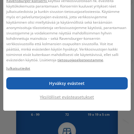
Ravensburger-konserni
käyttää verkkosivustollaan nk. evästeitä
käyttökokemusta parantamaan. Konserniin kuuluvat yritykset näet
Sisältö
julkaisutiedoista ja kunkin sivuston tietosuojaselosteesta. Käytämme
Pelikäsikirja, 100 korttia, joissa 300 sanaa
myös eri palveluntarjoajien evästeitä, jotta verkkosivujemme
käyttäminen olisi miellyttävää ja käytännöllistä sekä keräämään
anonymisoituja tilastotietoja verkosivustojemme käytöstä, parantamaan
Viivakoodi:
4005556115792
sivustojamme ja voidaksemme näyttää mahdollisimman hyhvin
kohdinnettuja mainoksia – sekä Ravensburger-konsernin
Hahmo:
Disneyn prinsessat
verkkosivustoilla että kolmansien osapuolten sivustoilla. Voit itse
päättää, minkä evästeiden käytön hyväksyt. Verkkosivustojen kaikki
Varoitus. Ei sovellu alle 36 kuukauden
toiminnot eivät kuitenkaan mahdollisesti ole käytettävissä, ellet salli
ikäisille lapsille. Pieniä osia.
evästeiden käyttöä. Lisätietoja
tietosuojaselosteestamme
.
Tukehtumisvaara.
Julkaisutiedot
Hyväksy evästeet
Yksilölliset evästeasetukset
6 - 99
72
19 x 19 x 5 cm