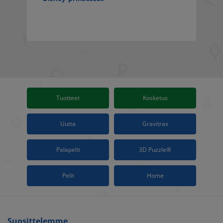
Tuotteet
Kosketus
Uutta
Gravitrax
Palapelit
3D Puzzle®
Pelit
Home
Suosittelemme