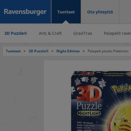
Tuotteet
Ota yhteyttä
3D Puzzle®
Arts & Craft
GraviTrax
Palapelit rave
Tuotteet
>
3D Puzzle®
>
Night Edition
>
Palapeli-yövalo Pokémon