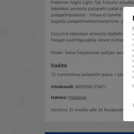
Pokémon Night Light 72p Tutustu ainutlaa
tekniikan ansiosta palapelin palat sopivat 
palapelinpaloista - liimaa ei tarvita! Kok
laajasta palapelivalikoimastamme, jossa o
Easyclick-tekniikan ansiosta täydellisesti
p
s
Palojen kääntöpuolella olevat numerot he
j
k
Vinkki: Valoa heijastavan pohjan avulla v
k
Sisältö
k
h
72 numeroitua palapelin palaa + jalusta + 
k
J
Viivakoodi:
4005556115471
Hahmo:
Pokémon
Varoitus. Ei sovellu alle 36 kuukauden ikä