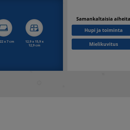
Samankaltaisia aiheit
Hupi ja toiminta
 22 x 7 cm
12,9 x 15,9 x
Mielikuvitus
12,9 cm