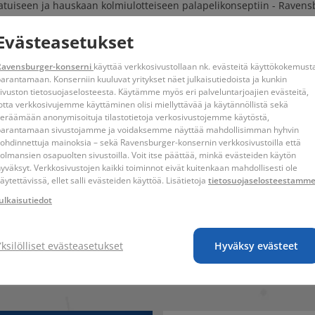
tuiseen ja hauskaan kolmiulotteiseen palapelikonseptiin - Ravensb
täydellisesti yhteen. Rakenna vaikuttavia 3D-esineitä yksilöllisesti m
oa yhteen maailmankuuluja rakennuksia, kuten Eiffel-torni tai Empire
Evästeasetukset
n eri määrä paloja. Ikä 6+
Ravensburger-konserni
käyttää verkkosivustollaan nk. evästeitä käyttökokemust
 toisiinsa sopivat kaarevat muoviset palapelin palat kootaan pala pal
arantamaan. Konserniin kuuluvat yritykset näet julkaisutiedoista ja kunkin
ivuston tietosuojaselosteesta. Käytämme myös eri palveluntarjoajien evästeitä,
lpottavat palapelin kokoamista numeroiden avulla.
otta verkkosivujemme käyttäminen olisi miellyttävää ja käytännöllistä sekä
eräämään anonymisoituja tilastotietoja verkosivustojemme käytöstä,
oit muuttaa monia muita malleja upeiksi yövaloiksi!
parantamaan sivustojamme ja voidaksemme näyttää mahdollisimman hyhvin
ohdinnettuja mainoksia – sekä Ravensburger-konsernin verkkosivustoilla että
olmansien osapuolten sivustoilla. Voit itse päättää, minkä evästeiden käytön
yväksyt. Verkkosivustojen kaikki toiminnot eivät kuitenkaan mahdollisesti ole
valaistu jalusta LED-valolla + ohjeet
äytettävissä, ellet salli evästeiden käyttöä. Lisätietoja
tietosuojaselosteestamm
ulkaisutiedot
Yksilölliset evästeasetukset
Hyväksy evästeet
isille lapsille. Pieniä osia. Tukehtumisvaara.