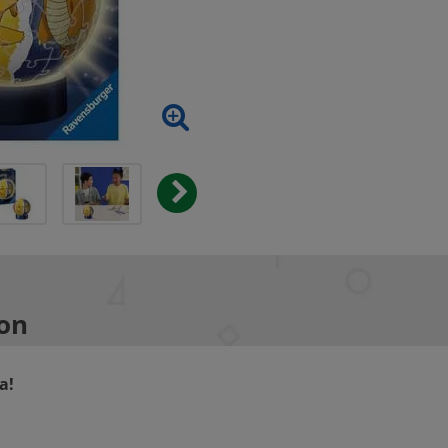
on
a!