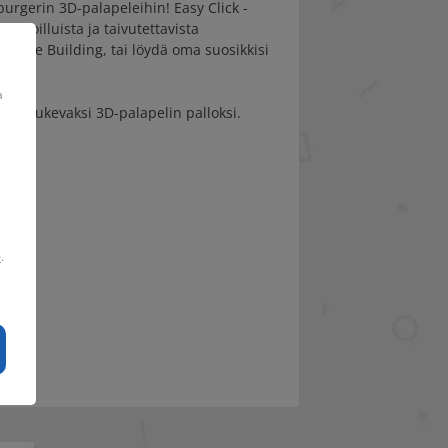
urgerin 3D-palapeleihin! Easy Click -
uotoilluista ja taivutettavista
 State Building, tai löydä oma suosikkisi
a
alta tukevaksi 3D-palapelin palloksi.
e
.