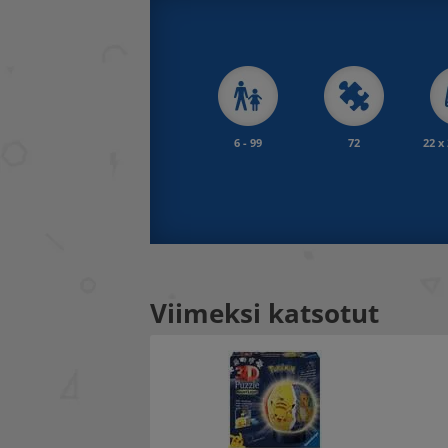
6 - 99
72
22 x
Viimeksi katsotut