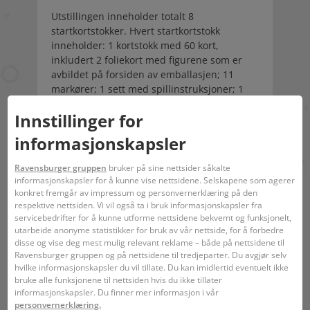
Utstillingen inneholder totalt 8
startkortstokker. Hvert startkortstokk
inneholder: 1 kortstokk med 60 kort,
inkludert 2 foliekort med figurene som er
avbildet på forsiden av emballasjen; 11
markører; 1 sett med spillinstruksjoner; 1
boosterpakke med 12 tilfeldige kort
Innstillinger for
Produktspråk: engelsk
informasjonskapsler
Strekkode:
4050368983275
Ravensburger gruppen
bruker på sine nettsider såkalte
Karakter:
Disney Lorcana TCG
informasjonskapsler for å kunne vise nettsidene. Selskapene som agerer
konkret fremgår av impressum og personvernerklæring på den
Ingen advarsler kreves.
respektive nettsiden. Vi vil også ta i bruk informasjonskapsler fra
servicebedrifter for å kunne utforme nettsidene bekvemt og funksjonelt,
utarbeide anonyme statistikker for bruk av vår nettside, for å forbedre
disse og vise deg mest mulig relevant reklame – både på nettsidene til
Ravensburger gruppen og på nettsidene til tredjeparter. Du avgjør selv
hvilke informasjonskapsler du vil tillate. Du kan imidlertid eventuelt ikke
bruke alle funksjonene til nettsiden hvis du ikke tillater
informasjonskapsler. Du finner mer informasjon i vår
personvernerklæring.