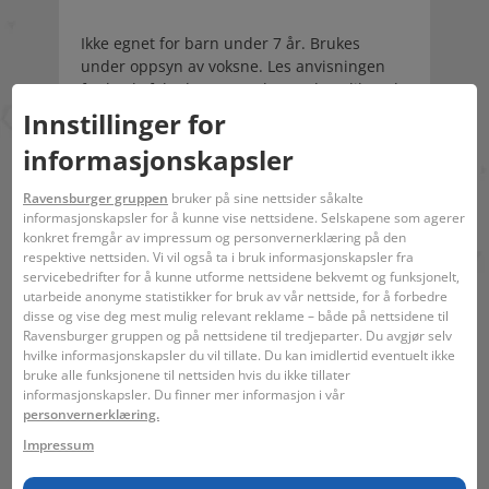
Ikke egnet for barn under 7 år. Brukes
under oppsyn av voksne. Les anvisningen
før bruk, følg den og oppbevar den slik at du
kan slå opp i den. Inneholder
Innstillinger for
reaksjonsmasse av: 5-Chlor-2- methyl-2H-
informasjonskapsler
isothiazol-3-on og 2-Methyl-2H-isothiazol-3-
on (3:1). Kan fremkalle allergiske reaksjoner.
Ravensburger gruppen
bruker på sine nettsider såkalte
informasjonskapsler for å kunne vise nettsidene. Selskapene som agerer
konkret fremgår av impressum og personvernerklæring på den
respektive nettsiden. Vi vil også ta i bruk informasjonskapsler fra
servicebedrifter for å kunne utforme nettsidene bekvemt og funksjonelt,
utarbeide anonyme statistikker for bruk av vår nettside, for å forbedre
disse og vise deg mest mulig relevant reklame – både på nettsidene til
Ravensburger gruppen og på nettsidene til tredjeparter. Du avgjør selv
hvilke informasjonskapsler du vil tillate. Du kan imidlertid eventuelt ikke
12 - 99
27 x 36 x 5 cm
24 x 30 x 0,3 cm
bruke alle funksjonene til nettsiden hvis du ikke tillater
informasjonskapsler. Du finner mer informasjon i vår
personvernerklæring.
Lignende temaer
Impressum
Tegninger