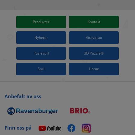
Produkter
Kontakt
Nyheter
Gravitrax
Puslespill
3D Puzzle®
Spill
Home
Anbefalt av oss
Finn oss på