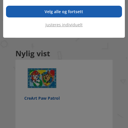
Lignende temaer
Velg alle og fortsett
Tegninger
Justeres individuelt
Kreativitet
Nylig vist
CreArt Paw Patrol