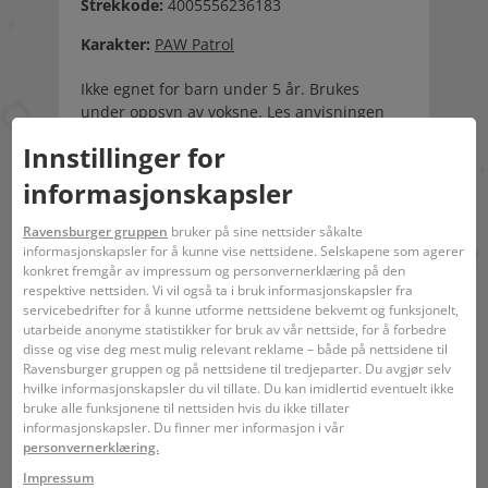
Strekkode:
4005556236183
Karakter:
PAW Patrol
Ikke egnet for barn under 5 år. Brukes
under oppsyn av voksne. Les anvisningen
før bruk, følg den og oppbevar den slik at du
Innstillinger for
kan slå opp i den. Inneholder
reaksjonsmasse av: 5-Chlor-2- methyl-2H-
informasjonskapsler
isothiazol-3-on og 2-Methyl-2H-isothiazol-3-
on (3:1). Kan fremkalle allergiske reaksjoner.
Ravensburger gruppen
bruker på sine nettsider såkalte
Små deler. Kvelningsfare.
informasjonskapsler for å kunne vise nettsidene. Selskapene som agerer
konkret fremgår av impressum og personvernerklæring på den
respektive nettsiden. Vi vil også ta i bruk informasjonskapsler fra
servicebedrifter for å kunne utforme nettsidene bekvemt og funksjonelt,
utarbeide anonyme statistikker for bruk av vår nettside, for å forbedre
disse og vise deg mest mulig relevant reklame – både på nettsidene til
Ravensburger gruppen og på nettsidene til tredjeparter. Du avgjør selv
hvilke informasjonskapsler du vil tillate. Du kan imidlertid eventuelt ikke
bruke alle funksjonene til nettsiden hvis du ikke tillater
informasjonskapsler. Du finner mer informasjon i vår
5 - 7
34 x 23 x 4 cm
22 x 32 x 0,3 cm
personvernerklæring.
Impressum