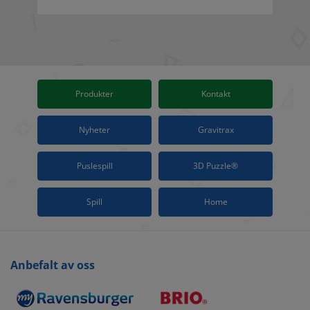
Produkter
Kontakt
Nyheter
Gravitrax
Puslespill
3D Puzzle®
Spill
Home
Anbefalt av oss