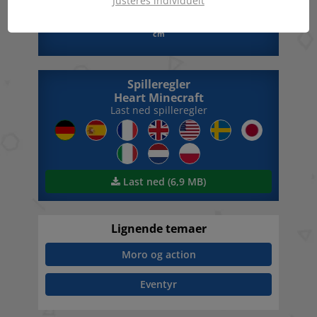
Justeres individuelt
11,2 x 4,8 x 10,3
cm
Spilleregler
Heart Minecraft
Last ned spilleregler
Last ned (6,9 MB)
Lignende temaer
Moro og action
Eventyr