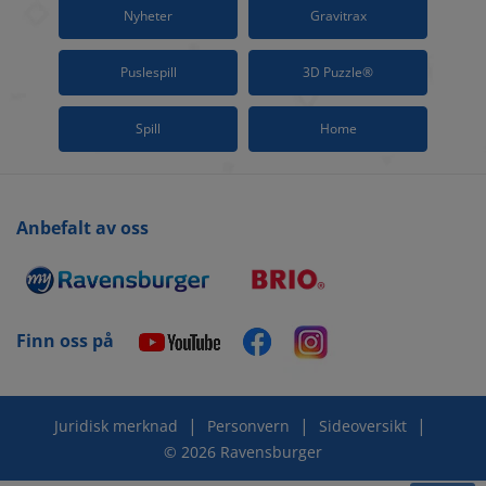
Nyheter
Gravitrax
Puslespill
3D Puzzle®
Spill
Home
Anbefalt av oss
Finn oss på
|
|
|
Juridisk merknad
Personvern
Sideoversikt
© 2026 Ravensburger