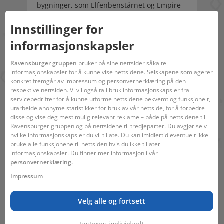
bygninger, som Elfenbenstårnet og Empire
State Building eller fin ditt favoritt 3D-
Innstillinger for
puslespillmotiv i vårt kjempestore utvalg
med forskjellige antall puslebiter. Lykke til
informasjonskapsler
med pusling i 3D!
Ravensburger gruppen
bruker på sine nettsider såkalte
Strekkode:
4005556112852
informasjonskapsler for å kunne vise nettsidene. Selskapene som agerer
konkret fremgår av impressum og personvernerklæring på den
Karakter:
Minecraft
respektive nettsiden. Vi vil også ta i bruk informasjonskapsler fra
servicebedrifter for å kunne utforme nettsidene bekvemt og funksjonelt,
Ingen advarsler kreves.
utarbeide anonyme statistikker for bruk av vår nettside, for å forbedre
disse og vise deg mest mulig relevant reklame – både på nettsidene til
Ravensburger gruppen og på nettsidene til tredjeparter. Du avgjør selv
hvilke informasjonskapsler du vil tillate. Du kan imidlertid eventuelt ikke
bruke alle funksjonene til nettsiden hvis du ikke tillater
informasjonskapsler. Du finner mer informasjon i vår
personvernerklæring.
Impressum
8 - 99
54
13 x 18 x 4 cm
Velg alle og fortsett