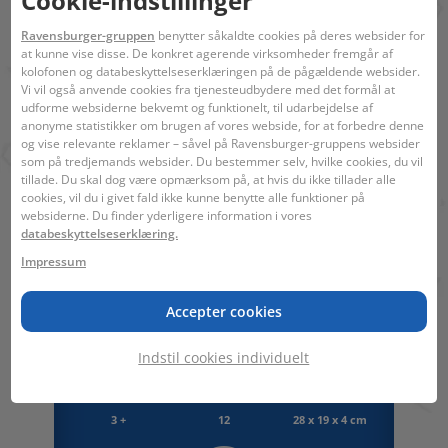
Cookie-indstillinger
100 år har vi udviklet puslespil, som børn
Ravensburger-gruppen
benytter såkaldte cookies på deres websider for
elsker: med alderssvarende motiver,
at kunne vise disse. De konkret agerende virksomheder fremgår af
sværhedsgrad og størrelse.
kolofonen og databeskyttelseserklæringen på de pågældende websider.
Vi vil også anvende cookies fra tjenesteudbydere med det formål at
Indhold
udforme websiderne bekvemt og funktionelt, til udarbejdelse af
anonyme statistikker om brugen af vores webside, for at forbedre denne
2 puslespil med 12 brikker hver
og vise relevante reklamer – såvel på Ravensburger-gruppens websider
som på tredjemands websider. Du bestemmer selv, hvilke cookies, du vil
Stregkode:
4005556055753
tillade. Du skal dog være opmærksom på, at hvis du ikke tillader alle
cookies, vil du i givet fald ikke kunne benytte alle funktioner på
Karakterer:
Dyrevenner
websiderne. Du finder yderligere information i vores
databeskyttelseserklæring.
Der kræves ingen advarsler.
Impressum
Accepter cookies
Indstil cookies individuelt
3 +
12
28 x 19 x 4 cm