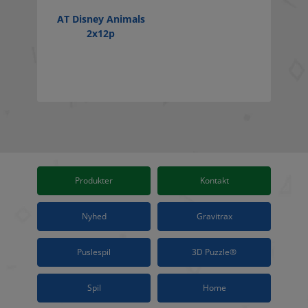
AT Disney Animals
2x12p
Produkter
Kontakt
Nyhed
Gravitrax
Puslespil
3D Puzzle®
Spil
Home