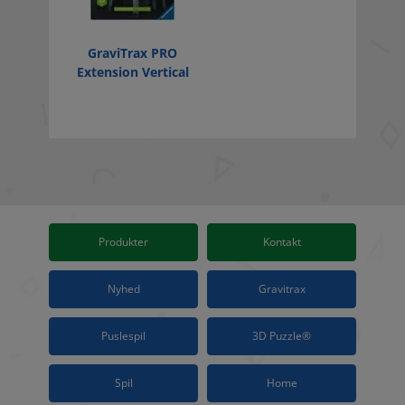
GraviTrax PRO
Extension Vertical
Produkter
Kontakt
Nyhed
Gravitrax
Puslespil
3D Puzzle®
Spil
Home