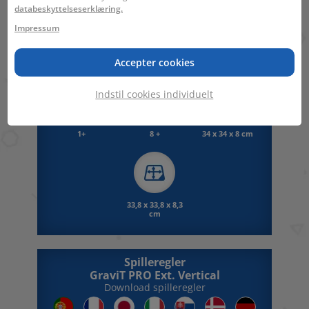
Advarsel. Ikke egnet til børn under 36
databeskyttelseserklæring.
måneder. Små bolde/kugler. Kvælningsfare.
Impressum
Accepter cookies
Indstil cookies individuelt
1+
8 +
34 x 34 x 8 cm
33,8 x 33,8 x 8,3
cm
Spilleregler
GraviT PRO Ext. Vertical
Download spilleregler