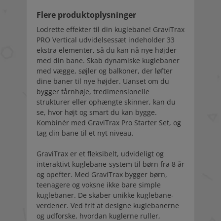
Flere produktoplysninger
Lodrette effekter til din kuglebane! GraviTrax
PRO Vertical udvidelsessæt indeholder 33
ekstra elementer, så du kan nå nye højder
med din bane. Skab dynamiske kuglebaner
med vægge, søjler og balkoner, der løfter
dine baner til nye højder. Uanset om du
bygger tårnhøje, tredimensionelle
strukturer eller ophængte skinner, kan du
se, hvor højt og smart du kan bygge.
Kombinér med GraviTrax Pro Starter Set, og
tag din bane til et nyt niveau.
GraviTrax er et fleksibelt, udvideligt og
interaktivt kuglebane-system til børn fra 8 år
og opefter. Med GraviTrax bygger børn,
teenagere og voksne ikke bare simple
kuglebaner. De skaber unikke kuglebane-
verdener. Ved frit at designe kuglebanerne
og udforske, hvordan kuglerne ruller,