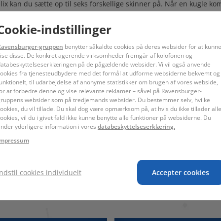
ix kan du sætte op til seks forskellige skinner på. Når en kugle ko
l seks kugler kan passere gennem dette Action-modul samtidig! Ko
rer hinanden på deres vej mod målet. Hvor mange kugler kan kry
Cookie-indstillinger
interaktivt kuglebane-system til børn fra 8 år og opefter. Med Gravi
Ravensburger-gruppen
benytter såkaldte cookies på deres websider for at kunn
 kuglebane-verdener. Ved frit at designe kuglebanerne og udforsk
ise disse. De konkret agerende virksomheder fremgår af kolofonen og
atabeskyttelseserklæringen på de pågældende websider. Vi vil også anvende
plever tyngdekraften på tæt hold. GraviTrax-universet indeholder
ookies fra tjenesteudbydere med det formål at udforme websiderne bekvemt og
er kan frit kombineres med hinanden. GraviTrax-universet kan udvi
unktionelt, til udarbejdelse af anonyme statistikker om brugen af vores webside,
r eller sten, der muliggør specielle handlinger og tricks. Det giv
or at forbedre denne og vise relevante reklamer – såvel på Ravensburger-
ruppens websider som på tredjemands websider. Du bestemmer selv, hvilke
ookies, du vil tillade. Du skal dog være opmærksom på, at hvis du ikke tillader all
ookies, vil du i givet fald ikke kunne benytte alle funktioner på websiderne. Du
inder yderligere information i vores
databeskyttelseserklæring.
Impressum
Indstil cookies individuelt
Accepter cookies