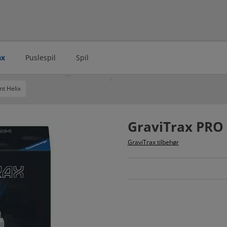
ax
Puslespil
Spil
t Helix
GraviTrax PRO 
GraviTrax tilbehør