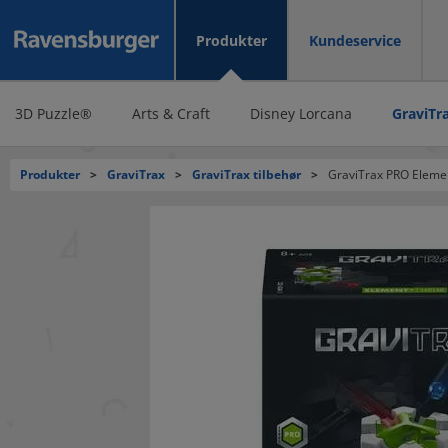
Produkter
Kundeservice
3D Puzzle®
Arts & Craft
Disney Lorcana
GraviTr
Produkter
>
GraviTrax
>
GraviTrax tilbehør
>
GraviTrax PRO Elemen