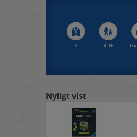
1+
8 - 99
11 x
Nyligt vist