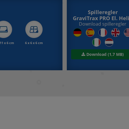
Spilleregler
GraviTrax PRO El. Hel
Download spilleregler
 11 x 6 cm
6 x 6 x 6 cm
Download (1,7 MB)