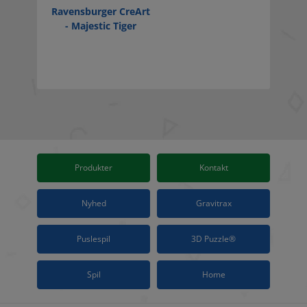
Ravensburger CreArt
- Majestic Tiger
Produkter
Kontakt
Nyhed
Gravitrax
Puslespil
3D Puzzle®
Spil
Home