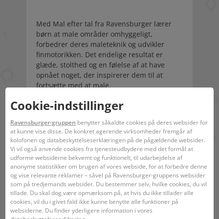
Med Mal efter tal fra Ravensburger lærer
børn at male områder omhyggeligt,
forbedrer deres maleteknik og udvikler
finmotorikken. Det endelige resultat er
glæde, stolthed og en følelse af at have
opnået noget, der inspirerer dem til at
fortsætte med at male.
Motiverne er alderssvarende og findes i tre
Cookie-indstillinger
sværhedsgrader: fra enkle billeder med få
store områder, der skal males, til billeder
Ravensburger-gruppen
benytter såkaldte cookies på deres websider for
med mange små områder til øvede malere.
at kunne vise disse. De konkret agerende virksomheder fremgår af
Hvert malersæt indeholder alt, hvad
kolofonen og databeskyttelseserklæringen på de pågældende websider.
kunstnere har brug for til at male, og det er
Vi vil også anvende cookies fra tjenesteudbydere med det formål at
ikke nødvendigt at blande farver.
udforme websiderne bekvemt og funktionelt, til udarbejdelse af
anonyme statistikker om brugen af vores webside, for at forbedre denne
Ravensburger Painting by Numbers-
og vise relevante reklamer – såvel på Ravensburger-gruppens websider
programmet tilbyder et stort udvalg af
som på tredjemands websider. Du bestemmer selv, hvilke cookies, du vil
motiver til børn og voksne.
tillade. Du skal dog være opmærksom på, at hvis du ikke tillader alle
cookies, vil du i givet fald ikke kunne benytte alle funktioner på
Indhold
websiderne. Du finder yderligere information i vores