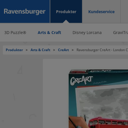
Produkter
Kundeservice
3D Puzzle®
Arts & Craft
Disney Lorcana
GraviTr
Produkter
>
Arts & Craft
>
CreArt
>
Ravensburger CreArt - London C