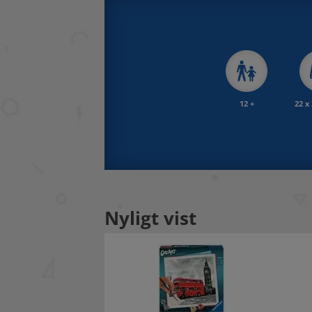
12 +
22 x
Nyligt vist