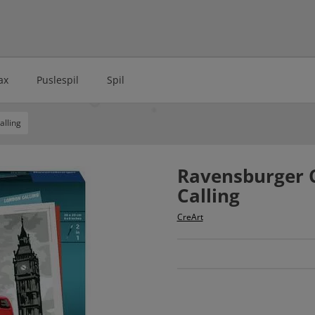
ax
Puslespil
Spil
alling
Ravensburger C
Calling
CreArt