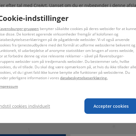
er efter tal med CreArt. Uanset om du er nybegynder i denne afslap
 gøre det til en ren fornøjelse at skabe dit eget kunstværk. CreArt m
Cookie-indstillinger
der et lærred, akrylmaling og pensel i høj kvalitet. Mal de nummer
unne se, hvordan dit billede kommer frem med farverne på lærredet.
Ravensburger-gruppen
benytter såkaldte cookies på deres websider for at kunn
ige maleri er et unikt kunstværk til dit hjem – og noget særligt, fordi
ise disse. De konkret agerende virksomheder fremgår af kolofonen og
atabeskyttelseserklæringen på de pågældende websider. Vi vil også anvende
 – moderne til klassisk, dyreliv til stilleben og meget mere. Og m
ookies fra tjenesteudbydere med det formål at udforme websiderne bekvemt og
r. Hvad skal dit næste CreArt-projekt være?
unktionelt, til udarbejdelse af anonyme statistikker om brugen af vores webside,
or at forbedre denne og vise relevante reklamer – såvel på Ravensburger-
ruppens websider som på tredjemands websider. Du bestemmer selv, hvilke
aling efter tal fra Ravensburger. Pak bare ud og gå i gang med at 
ookies, du vil tillade. Du skal dog være opmærksom på, at hvis du ikke tillader all
r, der skal blandes. Det færdige maleri er en trendy dekoration ti
ookies, vil du i givet fald ikke kunne benytte alle funktioner på websiderne. Du
alg af motiver til børn og voksne.
inder yderligere information i vores
databeskyttelseserklæring.
Impressum
endes under opsyn af en voksen. Læs anvisningerne før brug, følg d
Indstil cookies individuelt
Accepter cookies
l-2H-isothiazol-3-on og 2-methyl-2H-isothiazol-3-on (3:1). Kan udlø