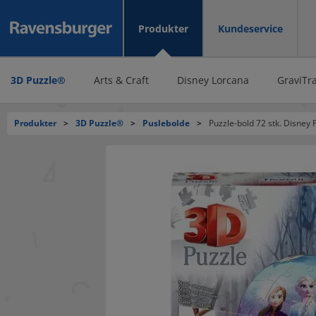
Produkter
Kundeservice
3D Puzzle®
Arts & Craft
Disney Lorcana
GraviTr
Produkter
>
3D Puzzle®
>
Puslebolde
>
Puzzle-bold 72 stk. Disney 