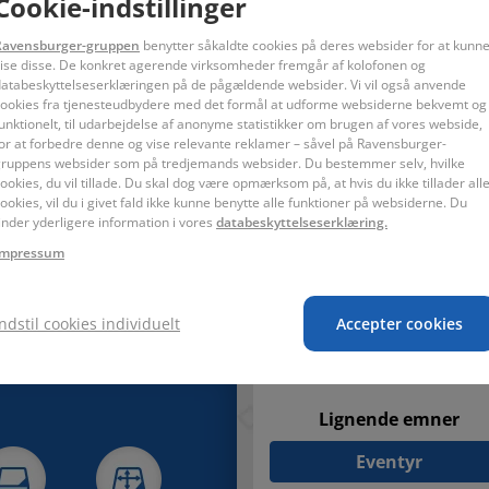
Cookie-indstillinger
imensionelt puslespilskoncept - 3D-puslespil fra Ravensburger! Tak
ponerende 3D-objekter med individuelt formede og bøjelige puslesp
Ravensburger-gruppen
benytter såkaldte cookies på deres websider for at kunn
 eller Empire State Building, eller find din favorit blandt vores st
ise disse. De konkret agerende virksomheder fremgår af kolofonen og
atabeskyttelseserklæringen på de pågældende websider. Vi vil også anvende
ookies fra tjenesteudbydere med det formål at udforme websiderne bekvemt og
unktionelt, til udarbejdelse af anonyme statistikker om brugen af vores webside,
or at forbedre denne og vise relevante reklamer – såvel på Ravensburger-
ruppens websider som på tredjemands websider. Du bestemmer selv, hvilke
ookies, du vil tillade. Du skal dog være opmærksom på, at hvis du ikke tillader all
ookies, vil du i givet fald ikke kunne benytte alle funktioner på websiderne. Du
inder yderligere information i vores
databeskyttelseserklæring.
Impressum
åneder. Små dele. Kvælningsfare.
Indstil cookies individuelt
Accepter cookies
Lignende emner
Eventyr