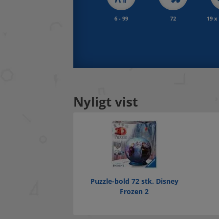
6 - 99
72
19 x
Nyligt vist
Puzzle-bold 72 stk. Disney
Frozen 2