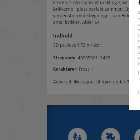
Frozen 2 72p Oplev et unikt og sjovt tred
brikkerne i plast perfekt sammen. Byg im
verdensberømte bygninger som Eiffeltårnet
v
antal brikker. Alder 6+
d
c
Indhold
f
f
3D puslespil 72 brikker
g
c
Stregkode:
4005556111428
c
f
Karakterer:
Frost II
Advarsel. Ikke egnet til børn under 36 m