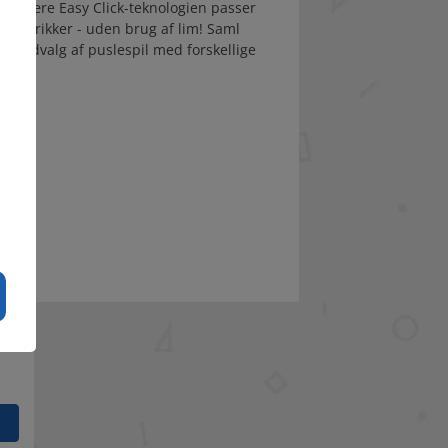
ket være Easy Click-teknologien passer
ilsbrikker - uden brug af lim! Saml
e
ore udvalg af puslespil med forskellige
e