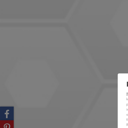
k
p
i
o
f
R