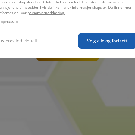
nformasjonskapsler du vil tillate. Du kan imidlertid eventuelt ikke bruke alle
unksjonene til nettsiden hvis du ikke tillater informasjonskapsler. Du finner mer
nformasjon i vår
personvernerklæring.
Impressum
Justeres individuelt
Velg alle og fortsett