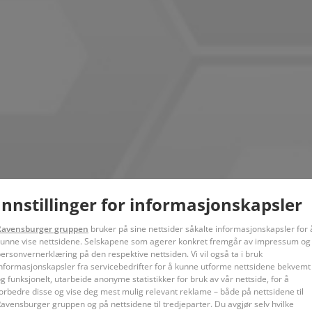
Innstillinger for informasjonskapsler
Ravensburger gruppen
bruker på sine nettsider såkalte informasjonskapsler for 
unne vise nettsidene. Selskapene som agerer konkret fremgår av impressum og
ersonvernerklæring på den respektive nettsiden. Vi vil også ta i bruk
nformasjonskapsler fra servicebedrifter for å kunne utforme nettsidene bekvemt
g funksjonelt, utarbeide anonyme statistikker for bruk av vår nettside, for å
orbedre disse og vise deg mest mulig relevant reklame – både på nettsidene til
avensburger gruppen og på nettsidene til tredjeparter. Du avgjør selv hvilke