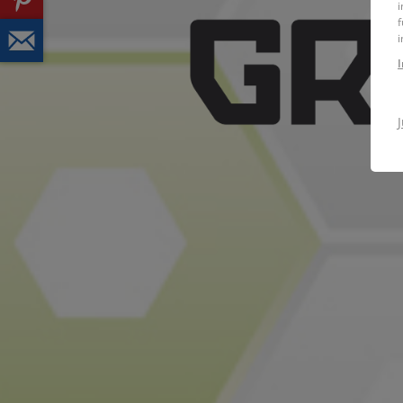
i
f
i