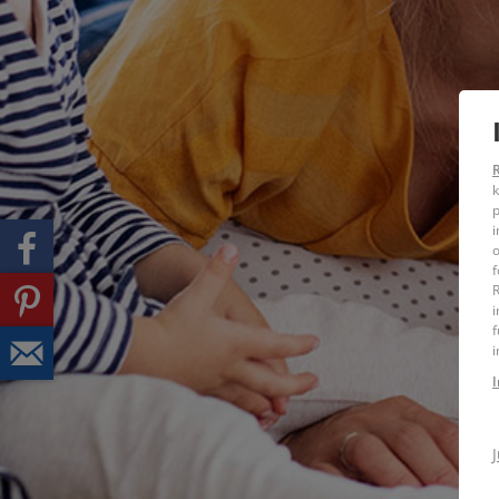
k
p
i
o
f
R
i
f
i