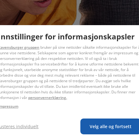
Innstillinger for informasjonskapsler
Ravensburger gruppen
bruker på sine nettsider såkalte informasjonskapsler for 
unne vise nettsidene. Selskapene som agerer konkret fremgår av impressum og
ersonvernerklæring på den respektive nettsiden. Vi vil også ta i bruk
nformasjonskapsler fra servicebedrifter for å kunne utforme nettsidene bekvemt
g funksjonelt, utarbeide anonyme statistikker for bruk av vår nettside, for å
orbedre disse og vise deg mest mulig relevant reklame – både på nettsidene til
avensburger gruppen og på nettsidene til tredjeparter. Du avgjør selv hvilke
nformasjonskapsler du vil tillate. Du kan imidlertid eventuelt ikke bruke alle
unksjonene til nettsiden hvis du ikke tillater informasjonskapsler. Du finner mer
nformasjon i vår
personvernerklæring.
Impressum
Justeres individuelt
Velg alle og fortsett