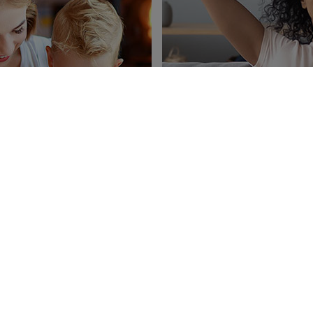
T
ldren
Discover our tips for
 or reading time.
l media channels