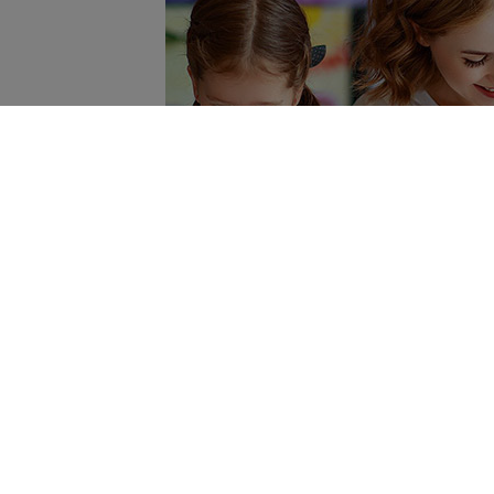
Time for chi
Explore ideas for play time
Keep up to date on our socia