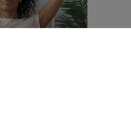
ime for me
 relaxation, activity and reducing
stress.