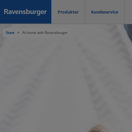
Produkter
Kundeservice
Start
>
At home with Ravensburger