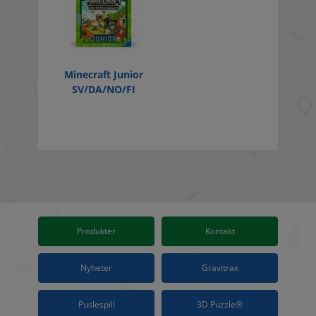
Minecraft Junior
SV/DA/NO/FI
Produkter
Kontakt
Nyheter
Gravitrax
Puslespill
3D Puzzle®