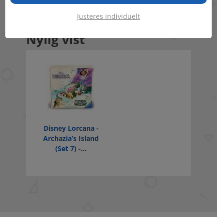
Justeres individuelt
Nylig vist
Disney Lorcana -
Archazia’s Island
(Set 7) -...