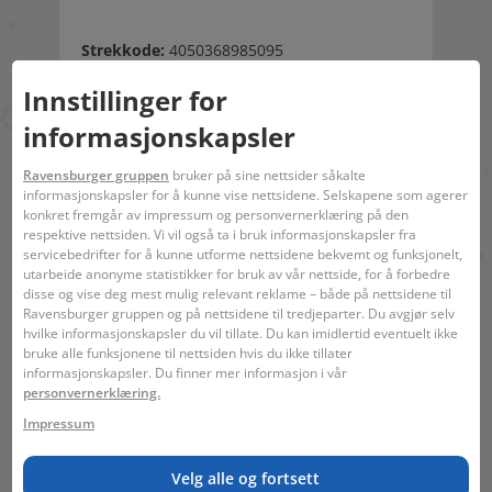
Strekkode:
4050368985095
Karakter:
Disney Lorcana TCG
Innstillinger for
informasjonskapsler
Ingen advarsler kreves.
Ravensburger gruppen
bruker på sine nettsider såkalte
informasjonskapsler for å kunne vise nettsidene. Selskapene som agerer
konkret fremgår av impressum og personvernerklæring på den
respektive nettsiden. Vi vil også ta i bruk informasjonskapsler fra
servicebedrifter for å kunne utforme nettsidene bekvemt og funksjonelt,
utarbeide anonyme statistikker for bruk av vår nettside, for å forbedre
disse og vise deg mest mulig relevant reklame – både på nettsidene til
Ravensburger gruppen og på nettsidene til tredjeparter. Du avgjør selv
8 +
16 x 16 x 10 cm
hvilke informasjonskapsler du vil tillate. Du kan imidlertid eventuelt ikke
bruke alle funksjonene til nettsiden hvis du ikke tillater
informasjonskapsler. Du finner mer informasjon i vår
personvernerklæring.
Lignende temaer
Impressum
Eventyr
Velg alle og fortsett
Fantasi