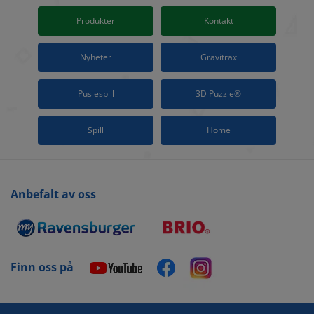
Produkter
Kontakt
Nyheter
Gravitrax
Puslespill
3D Puzzle®
Spill
Home
Anbefalt av oss
Finn oss på