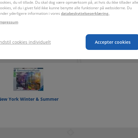
ookies, du vil tillade. Du skal dog være opmærksom på, at hvis du ikke tillader all
 30 x 6 cm
98 x 75 x 0,2 cm
ookies, vil du i givet fald ikke kunne benytte alle funktioner på websiderne. Du
Byer
inder yderligere information i vores
databeskyttelseserklæring.
Impressum
Indstil cookies individuelt
Accepter cookies
esseret i:
New York Winter & Summer