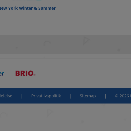
New York Winter & Summer
|
|
|
elelse
Privatlivspolitik
Sitemap
© 2026 