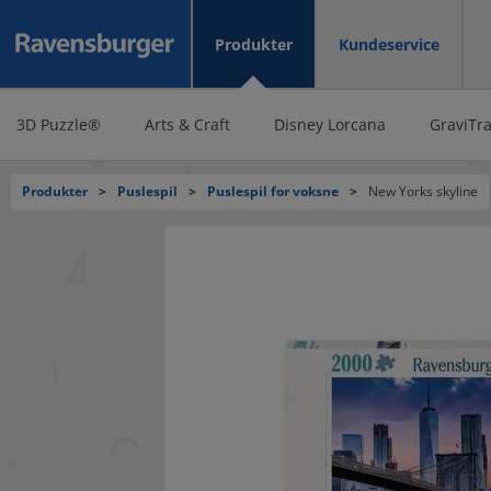
Produkter
Kundeservice
3D Puzzle®
Arts & Craft
Disney Lorcana
GraviTr
Produkter
>
Puslespil
>
Puslespil for voksne
>
New Yorks skyline