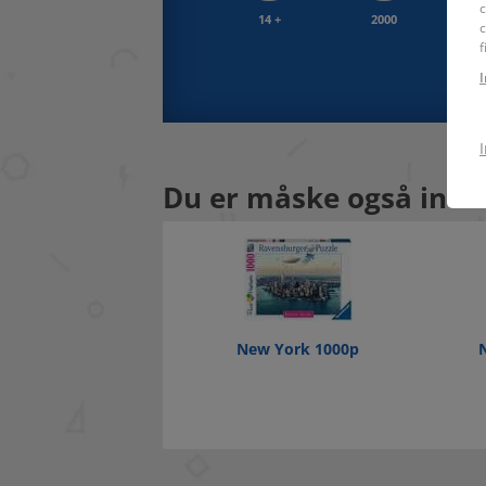
c
14 +
2000
43 x
c
f
Du er måske også inter
New York 1000p