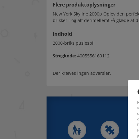
Flere produktoplysninger
New York Skyline 2000p Oplev den perfekt
brikker - og alt derimellem! Få glæde af 
Indhold
2000-briks puslespil
Stregkode:
4005556160112
Der kræves ingen advarsler.
v
d
c
f
f
g