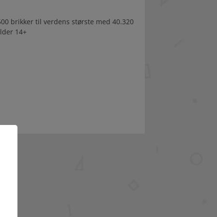
00 brikker til verdens største med 40.320
Alder 14+
e